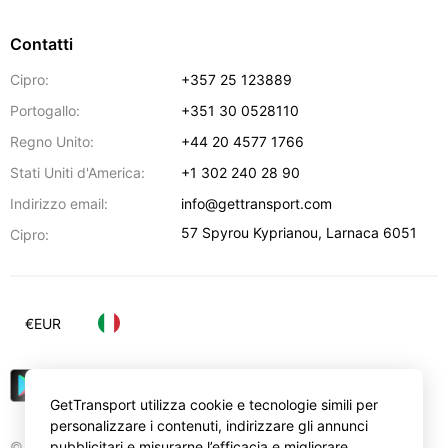
Contatti
Cipro:
+357 25 123889
Portogallo:
+351 30 0528110
Regno Unito:
+44 20 4577 1766
Stati Uniti d'America:
+1 302 240 28 90
Indirizzo email:
info@gettransport.com
57 Spyrou Kyprianou
,
Larnaca
6051
Cipro:
€
EUR
GetTransport utilizza cookie e tecnologie simili per
personalizzare i contenuti, indirizzare gli annunci
© Gettransport International Limited. GetTransport®
pubblicitari e misurarne l’efficacia e migliorare