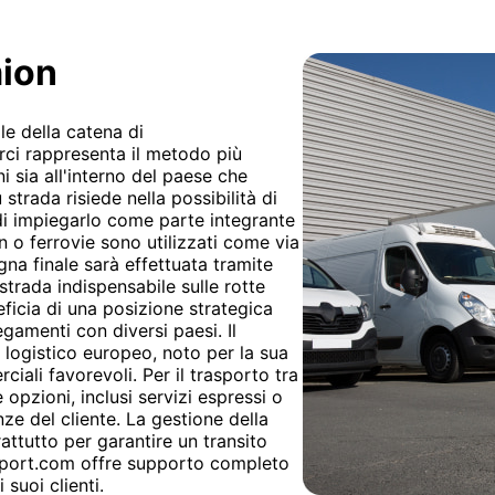
mion
le della catena di
rci rappresenta il metodo più
 sia all'interno del paese che
 strada risiede nella possibilità di
 di impiegarlo come parte integrante
o ferrovie sono utilizzati come via
gna finale sarà effettuata tramite
strada indispensabile sulle rotte
eficia di una posizione strategica
legamenti con diversi paesi. Il
 logistico europeo, noto per la sua
ciali favorevoli. Per il trasporto tra
opzioni, inclusi servizi espressi o
e del cliente. La gestione della
tutto per garantire un transito
ansport.com offre supporto completo
suoi clienti.