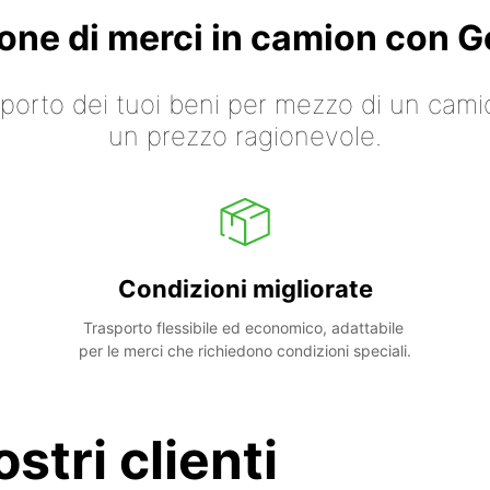
ione di merci in camion con
asporto dei tuoi beni per mezzo di un cami
un prezzo ragionevole.
Condizioni migliorate
Trasporto flessibile ed economico, adattabile 
per le merci che richiedono condizioni speciali.
stri clienti