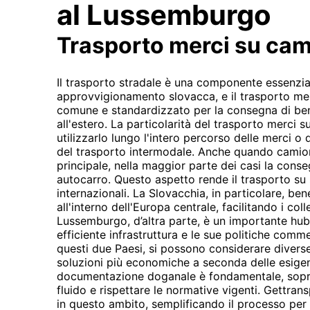
al Lussemburgo
Trasporto merci su ca
Il trasporto stradale è una componente essenzia
approvvigionamento slovacca, e il trasporto me
comune e standardizzato per la consegna di beni
all'estero. La particolarità del trasporto merci su
utilizzarlo lungo l'intero percorso delle merci o
del trasporto intermodale. Anche quando camion 
principale, nella maggior parte dei casi la conse
autocarro. Questo aspetto rende il trasporto su 
internazionali. La Slovacchia, in particolare, ben
all'interno dell'Europa centrale, facilitando i col
Lussemburgo, d’altra parte, è un importante hub
efficiente infrastruttura e le sue politiche commer
questi due Paesi, si possono considerare diverse 
soluzioni più economiche a seconda delle esigenz
documentazione doganale è fondamentale, soprat
fluido e rispettare le normative vigenti. Gettr
in questo ambito, semplificando il processo per i 