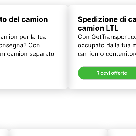
to del camion
Spedizione di c
camion LTL
camion per la tua
Con GetTransport.co
 consegna? Con
occupato dalla tua m
un camion separato
camion o contenitor
Ricevi offerte