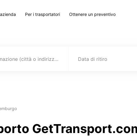
 azienda
Per i trasportatori
Ottenere un preventivo
Destinazione (città o indirizzo)
Data di ritiro
semburgo
sporto GetTransport.co