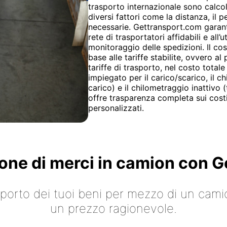
trasporto internazionale sono calcol
diversi fattori come la distanza, il 
necessarie. Gettransport.com garanti
rete di trasportatori affidabili e all’
monitoraggio delle spedizioni. Il co
base alle tariffe stabilite, ovvero al
tariffe di trasporto, nel costo totale
impiegato per il carico/scarico, il c
carico) e il chilometraggio inattivo 
offre trasparenza completa sui costi
personalizzati.
ione di merci in camion con
asporto dei tuoi beni per mezzo di un cami
un prezzo ragionevole.