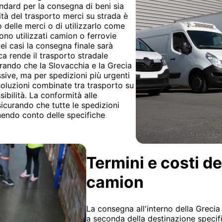
ndard per la consegna di beni sia
rità del trasporto merci su strada è
so delle merci o di utilizzarlo come
no utilizzati camion o ferrovie
i casi la consegna finale sarà
ca rende il trasporto stradale
erando che la Slovacchia e la Grecia
sive, ma per spedizioni più urgenti
soluzioni combinate tra trasporto su
sibilità. La conformità alle
icurando che tutte le spedizioni
nendo conto delle specifiche
Termini e costi de
camion
La consegna all'interno della Grecia 
a seconda della destinazione specific