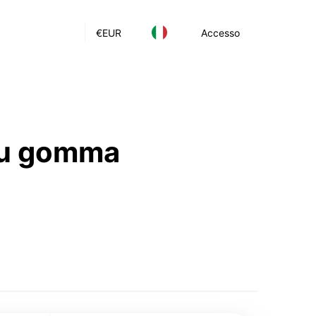
€
EUR
Accesso
 su gomma