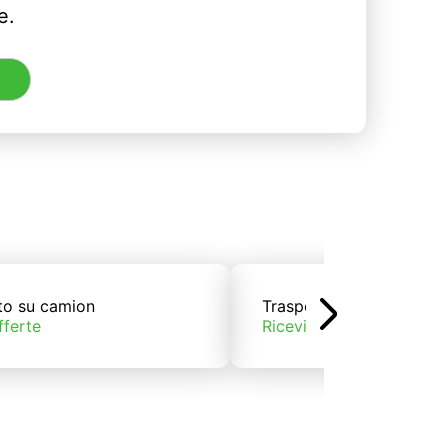
e.
to su camion
Trasporto su treno
fferte
Ricevi offerte