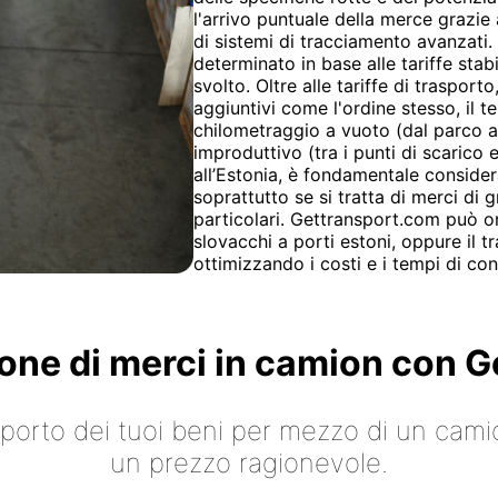
l'arrivo puntuale della merce grazie a
di sistemi di tracciamento avanzati.
determinato in base alle tariffe stab
svolto. Oltre alle tariffe di traspor
aggiuntivi come l'ordine stesso, il t
chilometraggio a vuoto (dal parco al
improduttivo (tra i punti di scarico 
all’Estonia, è fondamentale considera
soprattutto se si tratta di merci di
particolari. Gettransport.com può or
slovacchi a porti estoni, oppure il t
ottimizzando i costi e i tempi di co
ione di merci in camion con
asporto dei tuoi beni per mezzo di un cami
un prezzo ragionevole.