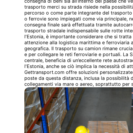
consegna di beni sia all’interno del paese che ver
trasporto merci su strada risiede nella possibilità
percorso o come parte integrante del trasport
o ferrovie sono impiegati come via principale, n
consegna finale sarà effettuata tramite autocarro
trasporto stradale indispensabile sulle rotte int
l'Estonia, è importante considerare che si tratta
attenzione alla logistica marittima e ferroviaria
geografica. Il trasporto su camion rimane crucia
e per collegare le reti ferroviarie e portuali. La 
centrale, beneficia di un’eccellente rete autostr
l'Estonia, anche se ciò implica la necessità di at
Gettransport.com offre soluzioni personalizzate 
poste da questa distanza, inclusa la possibilità 
collegamenti via mare o aereo, soprattutto per 