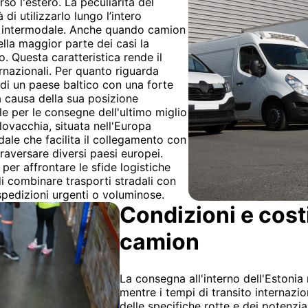
so l'estero. La peculiarità del
 di utilizzarlo lungo l’intero
o intermodale. Anche quando camion
ella maggior parte dei casi la
. Questa caratteristica rende il
ernazionali. Per quanto riguarda
 di un paese baltico con una forte
 a causa della sua posizione
le per le consegne dell'ultimo miglio
Slovacchia, situata nell'Europa
adale che facilita il collegamento con
traversare diversi paesi europei.
per affrontare le sfide logistiche
di combinare trasporti stradali con
spedizioni urgenti o voluminose.
Condizioni e cost
camion
La consegna all'interno dell'Estonia 
mentre i tempi di transito internazi
delle specifiche rotte e dei potenzia