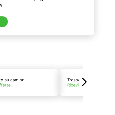
e.
to su camion
Trasporto su treno
fferte
Ricevi offerte