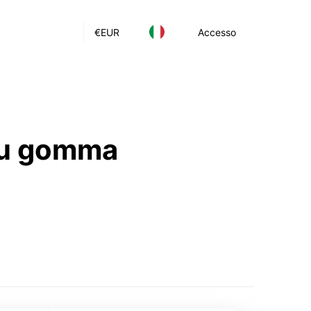
€
EUR
Accesso
 su gomma