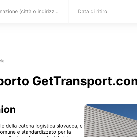
Destinazione (città o indirizzo)
Data di ritiro
nia
sporto GetTransport.co
mion
e della catena logistica slovacca, e
 comune e standardizzato per la