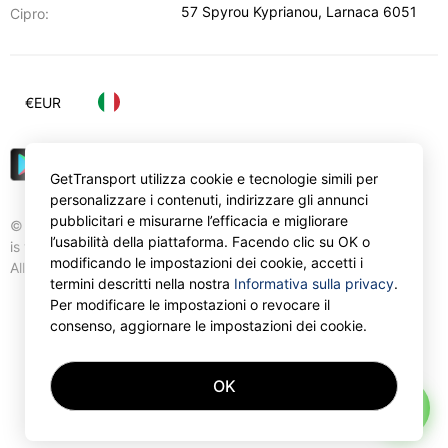
57 Spyrou Kyprianou
,
Larnaca
6051
Cipro:
€
EUR
GetTransport utilizza cookie e tecnologie simili per
personalizzare i contenuti, indirizzare gli annunci
pubblicitari e misurarne l’efficacia e migliorare
© Gettransport International Limited. GetTransport®
l’usabilità della piattaforma. Facendo clic su OK o
is trademark of Gettransport International Limited.
modificando le impostazioni dei cookie, accetti i
All rights reserved.
termini descritti nella nostra
Informativa sulla privacy
.
Per modificare le impostazioni o revocare il
consenso, aggiornare le impostazioni dei cookie.
OK
AI