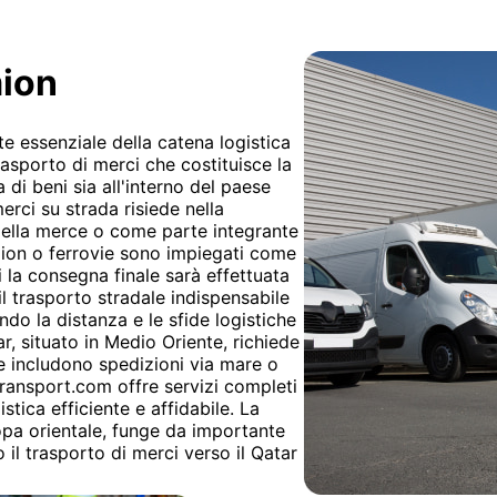
mion
e essenziale della catena logistica
asporto di merci che costituisce la
i beni sia all'interno del paese
erci su strada risiede nella
o della merce o come parte integrante
ion o ferrovie sono impiegati come
 la consegna finale sarà effettuata
l trasporto stradale indispensabile
ndo la distanza e le sfide logistiche
ar, situato in Medio Oriente, richiede
e includono spedizioni via mare o
transport.com offre servizi completi
tica efficiente e affidabile. La
opa orientale, funge da importante
o il trasporto di merci verso il Qatar