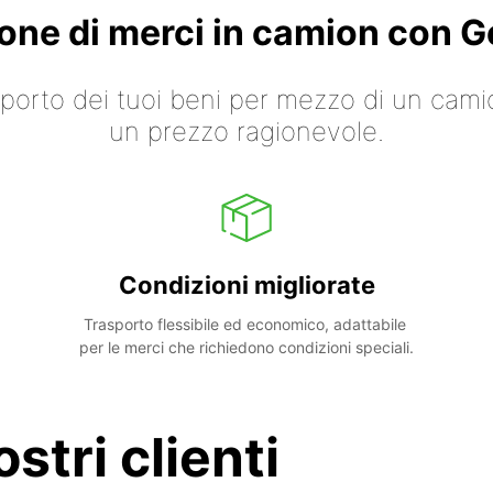
ione di merci in camion con
asporto dei tuoi beni per mezzo di un cami
un prezzo ragionevole.
Condizioni migliorate
Trasporto flessibile ed economico, adattabile 
per le merci che richiedono condizioni speciali.
stri clienti