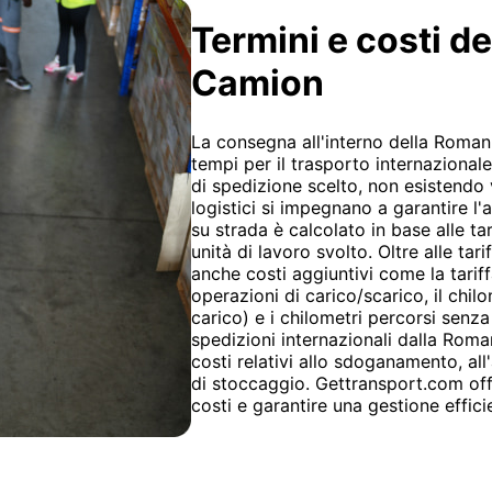
Termini e costi d
Camion
La consegna all'interno della Romani
tempi per il trasporto internazional
di spedizione scelto, non esistendo va
logistici si impegnano a garantire l'
su strada è calcolato in base alle ta
unità di lavoro svolto. Oltre alle tar
anche costi aggiuntivi come la tariff
operazioni di carico/scarico, il chil
carico) e i chilometri percorsi senza 
spedizioni internazionali dalla Roma
costi relativi allo sdoganamento, all
di stoccaggio. Gettransport.com offr
costi e garantire una gestione effici