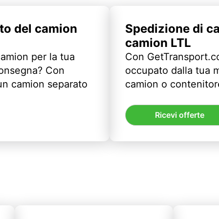
to del camion
Spedizione di c
camion LTL
camion per la tua
Con GetTransport.co
 consegna? Con
occupato dalla tua m
un camion separato
camion o contenitor
Ricevi offerte