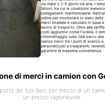
via mare o 2-5 giorni via aria. I tem
fattori, tra cui le condizioni meteoro
collegamenti marittimi/aerei. Gettr
online per monitorare lo stato della
merci stradale è calcolato in base a u
lavoro di trasporto. Oltre alle tariff
costi aggiuntivi come l'ordine, il te
chilometraggio nullo (dal parco alla 
(senza merci tra i punti di scarico e
personalizzati e trasparenti, tenendo
garantire la massima convenienza.
ione di merci in camion con
asporto dei tuoi beni per mezzo di un cami
un prezzo ragionevole.