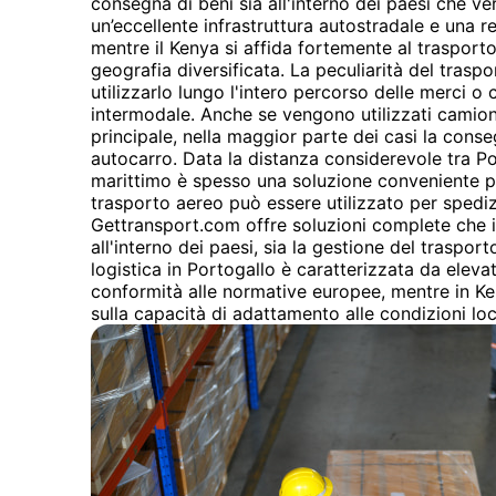
consegna di beni sia all'interno dei paesi che ver
un’eccellente infrastruttura autostradale e una re
mentre il Kenya si affida fortemente al trasport
geografia diversificata. La peculiarità del traspo
utilizzarlo lungo l'intero percorso delle merci o
intermodale. Anche se vengono utilizzati camio
principale, nella maggior parte dei casi la conse
autocarro. Data la distanza considerevole tra Po
marittimo è spesso una soluzione conveniente pe
trasporto aereo può essere utilizzato per spedizi
Gettransport.com offre soluzioni complete che i
all'interno dei paesi, sia la gestione del traspor
logistica in Portogallo è caratterizzata da eleva
conformità alle normative europee, mentre in Ken
sulla capacità di adattamento alle condizioni loc