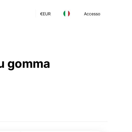
€
EUR
Accesso
 su gomma