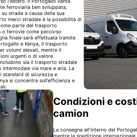
so l'estero. Il Portogallo vanta
te ferroviaria ben sviluppata,
o su strada a causa della sua
rto merci stradale è la possibilità di
 come parte del trasporto
n o ferrovie come percorso
gna finale sarà effettuata tramite
rtogallo e Kenya, il trasporto
r volumi elevati, mentre il
oni urgenti o di valore.
ncludono sia il trasporto stradale
to intermodale via mare e aria. La
ti standard di sicurezza e
ya si concentra sull’efficienza e
ali.
Condizioni e cost
camion
La consegna all'interno del Portogal
mentre la spedizione internazionale