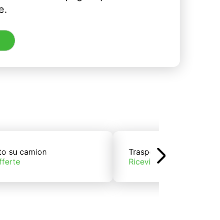
e.
to su camion
Trasporto su treno
fferte
Ricevi offerte