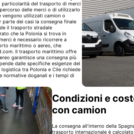
a particolarità del trasporto di merci
o percorso delle merci o di utilizzarlo
 vengono utilizzati camion o
 parte dei casi la consegna finale
de il trasporto stradale
rato che la Polonia si trova in
 merci è necessario ricorrere a
orto marittimo o aereo, che
.com. Il trasporto marittimo offre
aereo garantisce una consegna più
ipende dalle specifiche esigenze del
 logistica tra Polonia e Cile richiede
se normative doganali e i tempi di
Condizioni e cost
con camion
La consegna all'interno della Spagna 
trasporto internazionale è calcolato