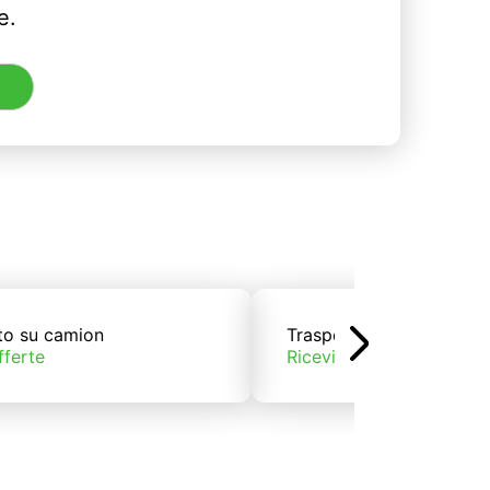
e.
to su camion
Trasporto su treno
fferte
Ricevi offerte