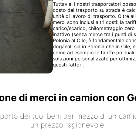
Tuttavia, i nostri trasportatori posso
costo del trasporto su strada è calcol
unità di lavoro di trasporto. Oltre al
merci sono inclusi altri costi: la tari
carico/scarico, chilometraggio zero 
inattivo (senza merce tra i punti di s
Polonia al Cile, è fondamentale consi
doganali sia in Polonia che in Cile, 
come ad esempio le tariffe portuali 
soluzioni personalizzate per ottimizz
questi fattori.
ione di merci in camion con
asporto dei tuoi beni per mezzo di un cami
un prezzo ragionevole.