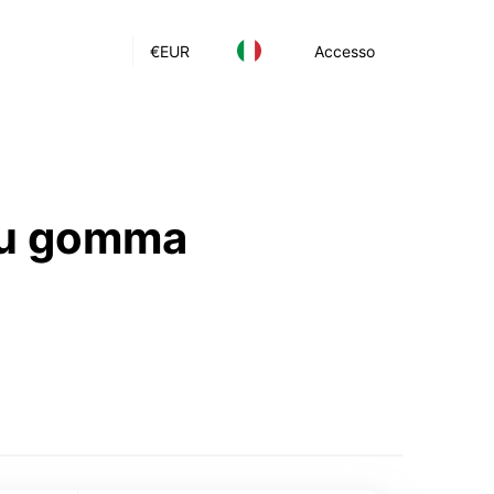
€
EUR
Accesso
 su gomma