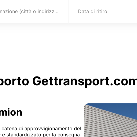
Destinazione (città o indirizzo)
Data di ritiro
sporto Gettransport.com 
amion
la catena di approvvigionamento del
ne e standardizzato per la consegna