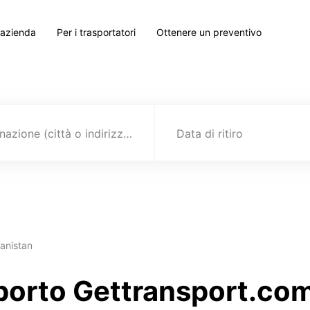
 azienda
Per i trasportatori
Ottenere un preventivo
Destinazione (città o indirizzo)
Data di ritiro
hanistan
sporto Gettransport.com