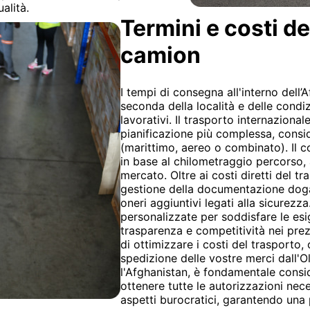
alità.
Termini e costi de
camion
I tempi di consegna all'interno dell
seconda della località e delle condizi
lavorativi. Il trasporto internazional
pianificazione più complessa, consi
(marittimo, aereo o combinato). Il 
in base al chilometraggio percorso, 
mercato. Oltre ai costi diretti del tr
gestione della documentazione dogan
oneri aggiuntivi legati alla sicurezz
personalizzate per soddisfare le esi
trasparenza e competitività nei prez
di ottimizzare i costi del trasporto, 
spedizione delle vostre merci dall'O
l'Afghanistan, è fondamentale consi
ottenere tutte le autorizzazioni nece
aspetti burocratici, garantendo una 