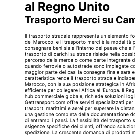
al Regno Unito
Trasporto Merci su Ca
Il trasporto stradale rappresenta un elemento f
del Marocco, e il trasporto merci è la modalità
consegnare beni sia all'interno del paese che all'
trasporto di carichi su strada risiede nella possibi
percorso della merce o come parte integrante di
quando ferrovie o autostrade sono impiegate co
maggior parte dei casi la consegna finale sarà 
caratteristica rende il trasporto stradale indispen
Marocco, con la sua posizione strategica in Afric
efficiente per collegare l'Africa all'Europa. Il 
hub commerciale globale, richiede soluzioni logis
Gettransport.com offre servizi specializzati per
trasporti marittimi e aerei per superare la dista
una gestione completa della documentazione do
di entrambi i paesi. La flessibilità del trasporto 
esigenze specifiche dei clienti, offrendo soluzio
spedizione. La crescente domanda di prodotti m