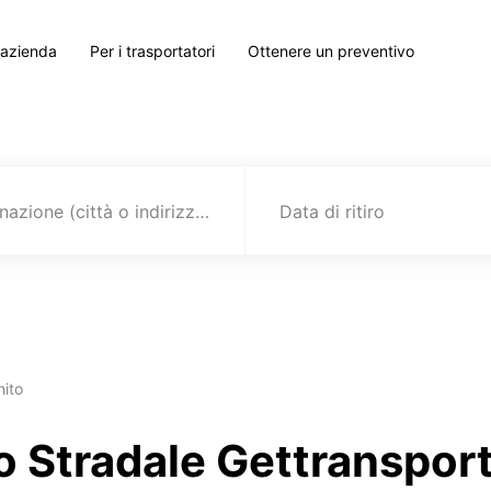
 azienda
Per i trasportatori
Ottenere un preventivo
Destinazione (città o indirizzo)
Data di ritiro
nito
to Stradale Gettranspo