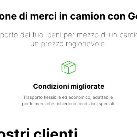
ione di merci in camion con
asporto dei tuoi beni per mezzo di un cami
un prezzo ragionevole.
Condizioni migliorate
Trasporto flessibile ed economico, adattabile 
per le merci che richiedono condizioni speciali.
stri clienti