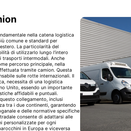
mion
ondamentale nella catena logistica
 più comune e standard per
estero. La particolarità del
lità di utilizzarlo lungo l’intero
 trasporti intermodali. Anche
me percorso principale, nella
effettuata tramite camion. Questa
sabile sulle rotte internazionali. Il
a, necessita di una logistica
Regno Unito, essendo un importante
tiche affidabili e puntuali.
 questo collegamento, inclusi
nza tra i due continenti, garantendo
ganale e delle normative specifiche
stradale consente di adattarsi alle
ni personalizzate per ogni
arocchini in Europa e viceversa