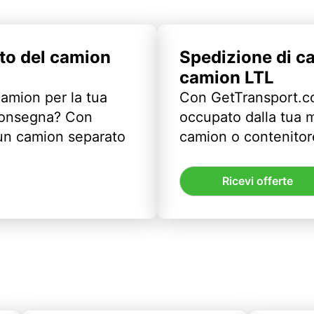
to del camion
Spedizione di c
camion LTL
camion per la tua
Con GetTransport.co
 consegna? Con
occupato dalla tua m
un camion separato
camion o contenitor
Ricevi offerte