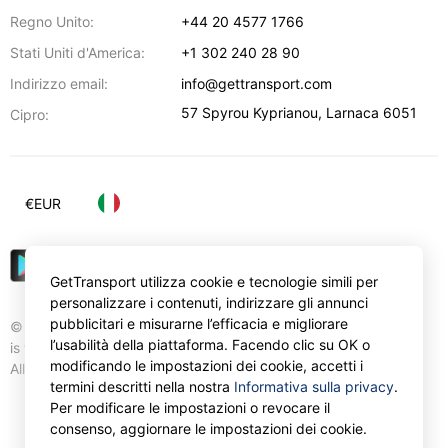
Regno Unito:
+44 20 4577 1766
Stati Uniti d'America:
+1 302 240 28 90
Indirizzo email:
info@gettransport.com
57 Spyrou Kyprianou
,
Larnaca
6051
Cipro:
€
EUR
GetTransport utilizza cookie e tecnologie simili per
personalizzare i contenuti, indirizzare gli annunci
pubblicitari e misurarne l’efficacia e migliorare
© Gettransport International Limited. GetTransport®
l’usabilità della piattaforma. Facendo clic su OK o
is trademark of Gettransport International Limited.
modificando le impostazioni dei cookie, accetti i
All rights reserved.
termini descritti nella nostra
Informativa sulla privacy
.
Per modificare le impostazioni o revocare il
consenso, aggiornare le impostazioni dei cookie.