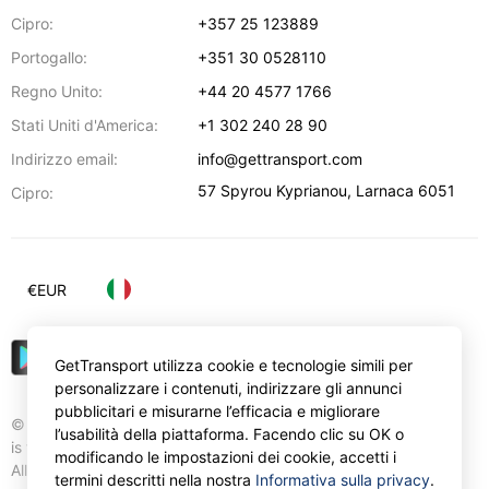
Cipro:
+357 25 123889
Portogallo:
+351 30 0528110
Regno Unito:
+44 20 4577 1766
Stati Uniti d'America:
+1 302 240 28 90
Indirizzo email:
info@gettransport.com
57 Spyrou Kyprianou
,
Larnaca
6051
Cipro:
€
EUR
GetTransport utilizza cookie e tecnologie simili per
personalizzare i contenuti, indirizzare gli annunci
pubblicitari e misurarne l’efficacia e migliorare
© Gettransport International Limited. GetTransport®
l’usabilità della piattaforma. Facendo clic su OK o
is trademark of Gettransport International Limited.
modificando le impostazioni dei cookie, accetti i
All rights reserved.
termini descritti nella nostra
Informativa sulla privacy
.