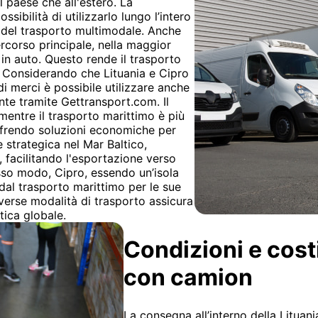
l paese che all'estero. La
ssibilità di utilizzarlo lungo l’intero
e del trasporto multimodale. Anche
rcorso principale, nella maggior
 in auto. Questo rende il trasporto
i. Considerando che Lituania e Cipro
 di merci è possibile utilizzare anche
ente tramite Gettransport.com. Il
mentre il trasporto marittimo è più
ffrendo soluzioni economiche per
e strategica nel Mar Baltico,
, facilitando l'esportazione verso
esso modo, Cipro, essendo un’isola
dal trasporto marittimo per le sue
iverse modalità di trasporto assicura
stica globale.
Condizioni e cost
con camion
La consegna all’interno della Lituani