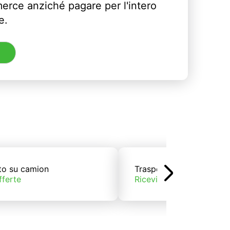
erce anziché pagare per l'intero
e.
to su camion
Trasporto su treno
fferte
Ricevi offerte