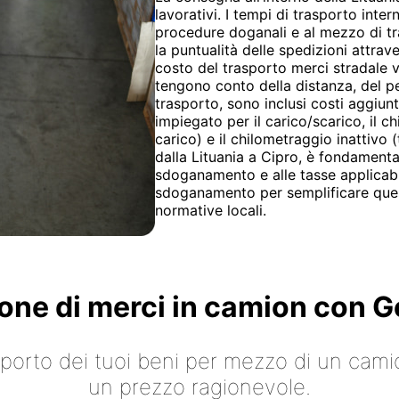
lavorativi. I tempi di trasporto inter
procedure doganali e al mezzo di tr
la puntualità delle spedizioni attraver
costo del trasporto merci stradale v
tengono conto della distanza, del pe
trasporto, sono inclusi costi aggiunt
impiegato per il carico/scarico, il c
carico) e il chilometraggio inattivo (
dalla Lituania a Cipro, è fondamental
sdoganamento e alle tasse applicabil
sdoganamento per semplificare ques
normative locali.
ione di merci in camion con
asporto dei tuoi beni per mezzo di un cami
un prezzo ragionevole.