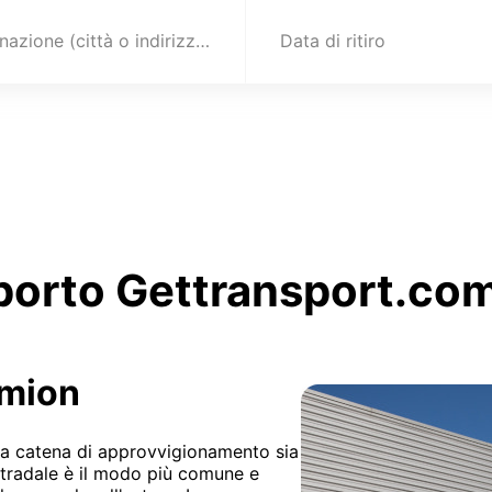
Destinazione (città o indirizzo)
Data di ritiro
sporto Gettransport.com 
amion
lla catena di approvvigionamento sia
 stradale è il modo più comune e