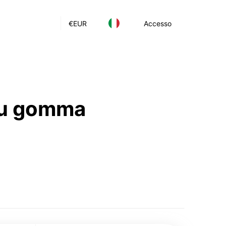
€
EUR
Accesso
 su gomma