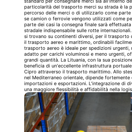
standard per consegnare merci sia all'interno de
particolarità del trasporto merci su strada è la po
percorso delle merci o di utilizzarlo come part
se camion o ferrovie vengono utilizzati come pe
parte dei casi la consegna finale sarà effettuata
stradale indispensabile sulle rotte internazional
si trovano su continenti diversi, per il trasporto
il trasporto aereo e marittimo, ordinabili facilm
trasporto aereo è ideale per spedizioni urgenti, 
adatto per carichi voluminosi e meno urgenti, o
grandi quantità. La Lituania, con la sua posizion
beneficia di un'eccellente infrastruttura portuale
Cipro attraverso il trasporto marittimo. Allo st
nel Mediterraneo orientale, dipende fortemente 
importazioni e esportazioni. L'integrazione di d
una maggiore flessibilità e affidabilità nella logi