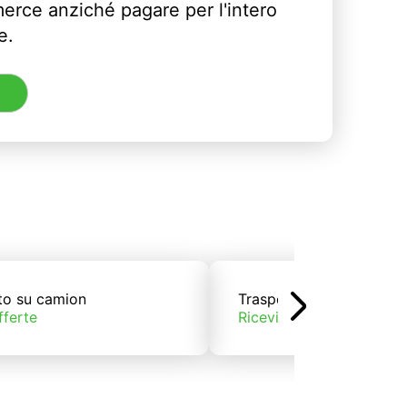
erce anziché pagare per l'intero
e.
to su camion
Trasporto su treno
fferte
Ricevi offerte