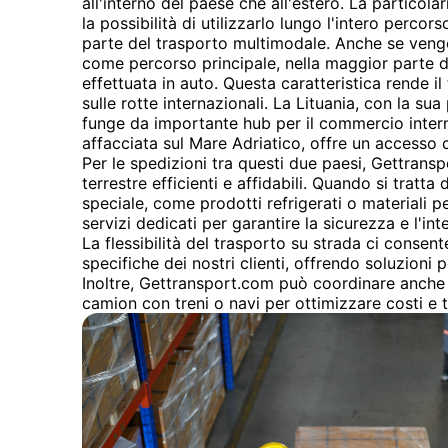
all'interno del paese che all'estero. La particola
la possibilità di utilizzarlo lungo l'intero percor
parte del trasporto multimodale. Anche se vengo
come percorso principale, nella maggior parte de
effettuata in auto. Questa caratteristica rende i
sulle rotte internazionali. La Lituania, con la su
funge da importante hub per il commercio intern
affacciata sul Mare Adriatico, offre un accesso 
Per le spedizioni tra questi due paesi, Gettransp
terrestre efficienti e affidabili. Quando si tratt
speciale, come prodotti refrigerati o materiali 
servizi dedicati per garantire la sicurezza e l'int
La flessibilità del trasporto su strada ci consent
specifiche dei nostri clienti, offrendo soluzioni
Inoltre, Gettransport.com può coordinare anche 
camion con treni o navi per ottimizzare costi e