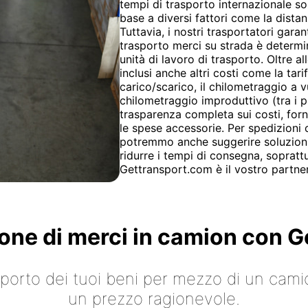
tempi di trasporto internazionale so
base a diversi fattori come la dista
Tuttavia, i nostri trasportatori garan
trasporto merci su strada è determina
unità di lavoro di trasporto. Oltre al
inclusi anche altri costi come la tari
carico/scarico, il chilometraggio a vu
chilometraggio improduttivo (tra i p
trasparenza completa sui costi, forn
le spese accessorie. Per spedizioni 
potremmo anche suggerire soluzioni
ridurre i tempi di consegna, sopratt
Gettransport.com è il vostro partner 
ione di merci in camion con
asporto dei tuoi beni per mezzo di un cami
un prezzo ragionevole.