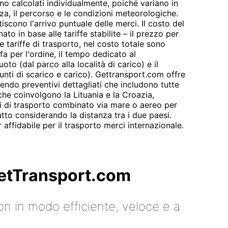
no calcolati individualmente, poiché variano in
nza, il percorso e le condizioni meteorologiche.
tiscono l'arrivo puntuale delle merci. Il costo del
to in base alle tariffe stabilite – il prezzo per
le tariffe di trasporto, nel costo totale sono
ffa per l'ordine, il tempo dedicato al
oto (dal parco alla località di carico) e il
unti di scarico e carico). Gettransport.com offre
endo preventivi dettagliati che includono tutte
che coinvolgono la Lituania e la Croazia,
 di trasporto combinato via mare o aereo per
utto considerando la distanza tra i due paesi.
affidabile per il trasporto merci internazionale.
 GetTransport.com
on in modo efficiente, veloce e a