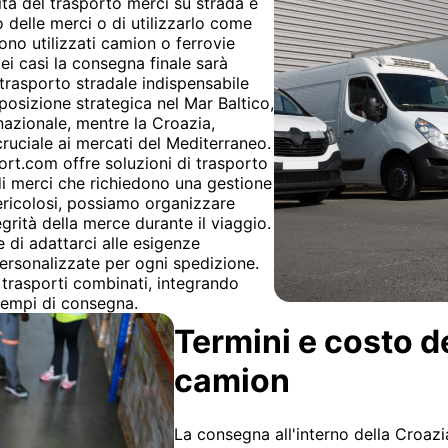
rità del trasporto merci su strada è
so delle merci o di utilizzarlo come
no utilizzati camion o ferrovie
i casi la consegna finale sarà
l trasporto stradale indispensabile
a posizione strategica nel Mar Baltico,
azionale, mentre la Croazia,
cruciale ai mercati del Mediterraneo.
ort.com offre soluzioni di trasporto
a di merci che richiedono una gestione
pericolosi, possiamo organizzare
egrità della merce durante il viaggio.
e di adattarci alle esigenze
 personalizzate per ogni spedizione.
trasporti combinati, integrando
 tempi di consegna.
Termini e costo d
camion
La consegna all'interno della Croazia