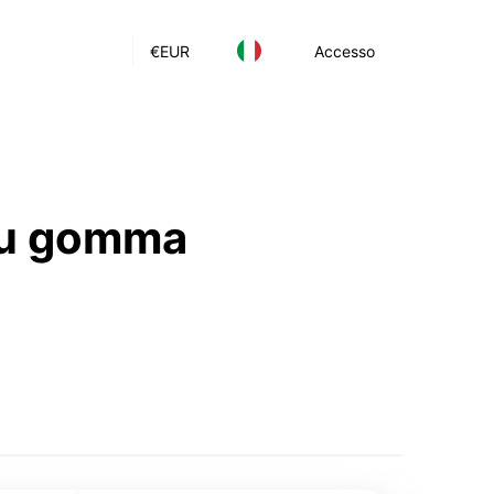
€
EUR
Accesso
 su gomma