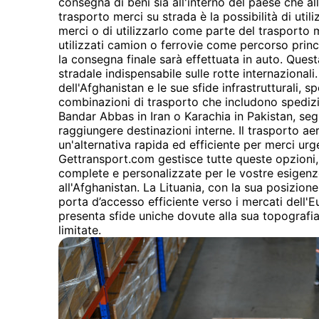
consegna di beni sia all'interno del paese che all
trasporto merci su strada è la possibilità di utili
merci o di utilizzarlo come parte del trasport
utilizzati camion o ferrovie come percorso princ
la consegna finale sarà effettuata in auto. Quest
stradale indispensabile sulle rotte internazional
dell'Afghanistan e le sue sfide infrastrutturali, 
combinazioni di trasporto che includono spedizi
Bandar Abbas in Iran o Karachia in Pakistan, seg
raggiungere destinazioni interne. Il trasporto a
un'alternativa rapida ed efficiente per merci urge
Gettransport.com gestisce tutte queste opzioni, 
complete e personalizzate per le vostre esigenze
all'Afghanistan. La Lituania, con la sua posizione
porta d’accesso efficiente verso i mercati dell'E
presenta sfide uniche dovute alla sua topografia
limitate.