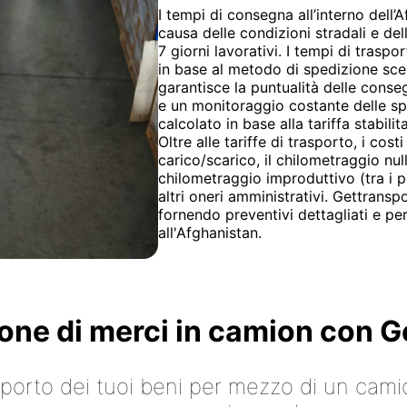
I tempi di consegna all’interno dell
causa delle condizioni stradali e del
7 giorni lavorativi. I tempi di trasp
in base al metodo di spedizione sce
garantisce la puntualità delle conseg
e un monitoraggio costante delle spe
calcolato in base alla tariffa stabilit
Oltre alle tariffe di trasporto, i cost
carico/scarico, il chilometraggio null
chilometraggio improduttivo (tra i pu
altri oneri amministrativi. Gettransp
fornendo preventivi dettagliati e pe
all'Afghanistan.
ione di merci in camion con
asporto dei tuoi beni per mezzo di un cami