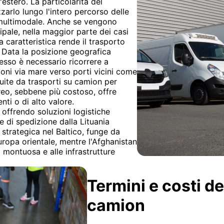
'estero. La particolarità del
zzarlo lungo l'intero percorso delle
o multimodale. Anche se vengono
ipale, nella maggior parte dei casi
a caratteristica rende il trasporto
i. Data la posizione geografica
spesso è necessario ricorrere a
oni via mare verso porti vicini come
uite da trasporti su camion per
ereo, sebbene più costoso, offre
nti o di alto valore.
offrendo soluzioni logistiche
 di spedizione dalla Lituania
 strategica nel Baltico, funge da
uropa orientale, mentre l'Afghanistan
 montuosa e alle infrastrutture
Termini e costi de
camion