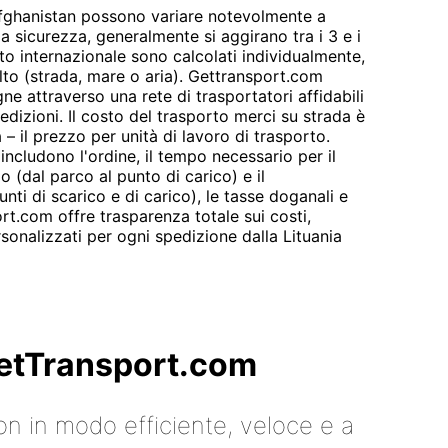
’Afghanistan possono variare notevolmente a
la sicurezza, generalmente si aggirano tra i 3 e i
orto internazionale sono calcolati individualmente,
lto (strada, mare o aria). Gettransport.com
ne attraverso una rete di trasportatori affidabili
dizioni. Il costo del trasporto merci su strada è
a – il prezzo per unità di lavoro di trasporto.
i includono l'ordine, il tempo necessario per il
o (dal parco al punto di carico) e il
nti di scarico e di carico), le tasse doganali e
ort.com offre trasparenza totale sui costi,
rsonalizzati per ogni spedizione dalla Lituania
 GetTransport.com
on in modo efficiente, veloce e a