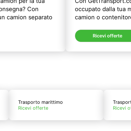
camion per la tua
Con GetTransport.co
 consegna? Con
occupato dalla tua m
un camion separato
camion o contenitor
Ricevi offerte
Trasporto marittimo
Traspor
Ricevi offerte
Ricevi o