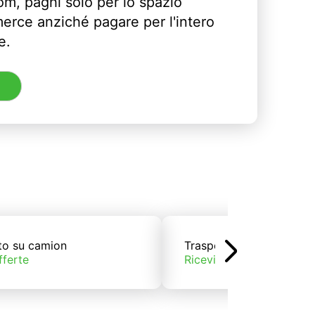
m, paghi solo per lo spazio
erce anziché pagare per l'intero
e.
to su camion
Trasporto su treno
fferte
Ricevi offerte