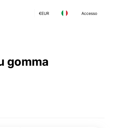
€
EUR
Accesso
 su gomma