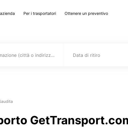
 azienda
Per i trasportatori
Ottenere un preventivo
Destinazione (città o indirizzo)
Data di ritiro
 Saudita
sporto GetTransport.com