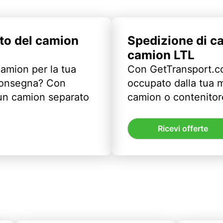
to del camion
Spedizione di c
camion LTL
camion per la tua
Con GetTransport.co
 consegna? Con
occupato dalla tua m
un camion separato
camion o contenitor
Ricevi offerte