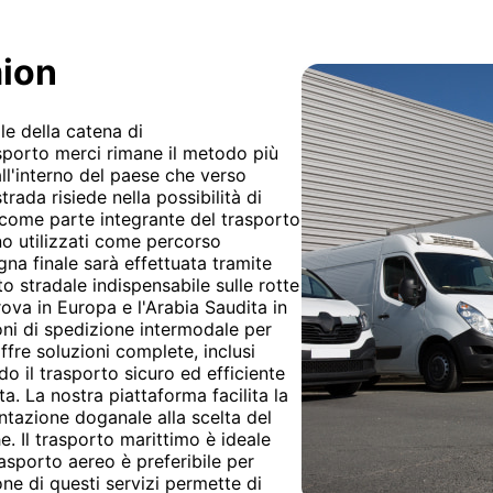
mion
le della catena di
asporto merci rimane il metodo più
ll'interno del paese che verso
trada risiede nella possibilità di
o come parte integrante del trasporto
o utilizzati come percorso
gna finale sarà effettuata tramite
to stradale indispensabile sulle rotte
rova in Europa e l'Arabia Saudita in
ni di spedizione intermodale per
ffre soluzioni complete, inclusi
do il trasporto sicuro ed efficiente
ta. La nostra piattaforma facilita la
entazione doganale alla scelta del
e. Il trasporto marittimo è ideale
rasporto aereo è preferibile per
ne di questi servizi permette di