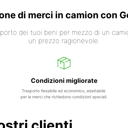
ione di merci in camion con
asporto dei tuoi beni per mezzo di un cami
un prezzo ragionevole.
Condizioni migliorate
Trasporto flessibile ed economico, adattabile 
per le merci che richiedono condizioni speciali.
stri clienti