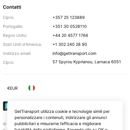
Contatti
Cipro:
+357 25 123889
Portogallo:
+351 30 0528110
Regno Unito:
+44 20 4577 1766
Stati Uniti d'America:
+1 302 240 28 90
Indirizzo email:
info@gettransport.com
57 Spyrou Kyprianou
,
Larnaca
6051
Cipro:
€
EUR
GetTransport utilizza cookie e tecnologie simili per
personalizzare i contenuti, indirizzare gli annunci
pubblicitari e misurarne l’efficacia e migliorare
© Gettransport International Limited. GetTransport®
l’usabilità della piattaforma. Facendo clic su OK o
is trademark of Gettransport International Limited.