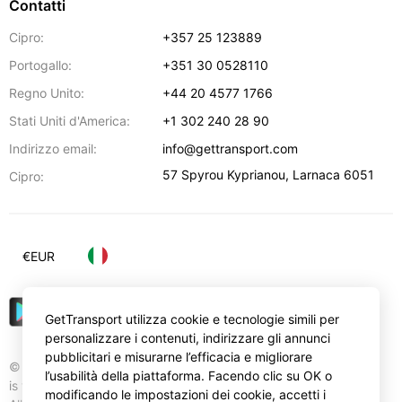
Contatti
Cipro:
+357 25 123889
Portogallo:
+351 30 0528110
Regno Unito:
+44 20 4577 1766
Stati Uniti d'America:
+1 302 240 28 90
Indirizzo email:
info@gettransport.com
57 Spyrou Kyprianou
,
Larnaca
6051
Cipro:
€
EUR
GetTransport utilizza cookie e tecnologie simili per
personalizzare i contenuti, indirizzare gli annunci
pubblicitari e misurarne l’efficacia e migliorare
© Gettransport International Limited. GetTransport®
l’usabilità della piattaforma. Facendo clic su OK o
is trademark of Gettransport International Limited.
modificando le impostazioni dei cookie, accetti i