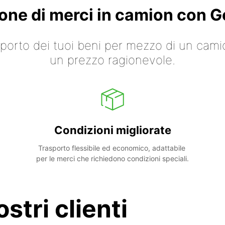
ione di merci in camion con
asporto dei tuoi beni per mezzo di un cami
un prezzo ragionevole.
Condizioni migliorate
Trasporto flessibile ed economico, adattabile 
per le merci che richiedono condizioni speciali.
stri clienti