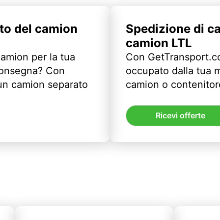
to del camion
Spedizione di c
camion LTL
camion per la tua
Con GetTransport.co
 consegna? Con
occupato dalla tua m
un camion separato
camion o contenitor
Ricevi offerte