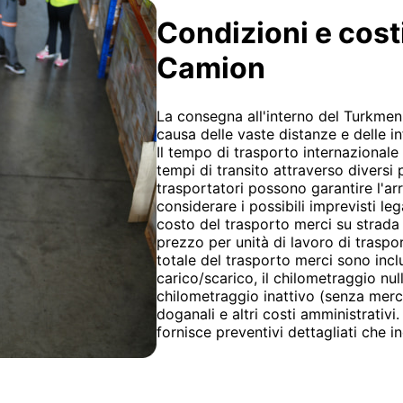
Condizioni e cost
Camion
La consegna all'interno del Turkmeni
causa delle vaste distanze e delle i
Il tempo di trasporto internazionale
tempi di transito attraverso diversi p
trasportatori possono garantire l'a
considerare i possibili imprevisti lega
costo del trasporto merci su strada è 
prezzo per unità di lavoro di trasport
totale del trasporto merci sono inclus
carico/scarico, il chilometraggio null
chilometraggio inattivo (senza merce 
doganali e altri costi amministrativ
fornisce preventivi dettagliati che in