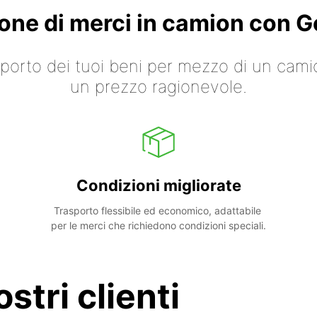
ione di merci in camion con
asporto dei tuoi beni per mezzo di un cami
un prezzo ragionevole.
Condizioni migliorate
Trasporto flessibile ed economico, adattabile 
per le merci che richiedono condizioni speciali.
stri clienti