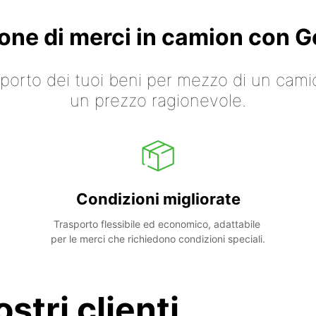
ione di merci in camion con
asporto dei tuoi beni per mezzo di un cami
un prezzo ragionevole.
Condizioni migliorate
Trasporto flessibile ed economico, adattabile 
per le merci che richiedono condizioni speciali.
stri clienti