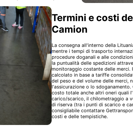
Termini e costi d
Camion
La consegna all'interno della Lituani
mentre i tempi di trasporto internazi
procedure doganali e alle condizio
la puntualità delle spedizioni attrave
monitoraggio costante delle merci. 
calcolato in base a tariffe consolid
del peso e del volume delle merci, n
l'assicurazione o lo sdoganamento. Ol
costo totale anche altri oneri quali 
carico/scarico, il chilometraggio a v
di riserva (tra i punti di scarico e c
consigliabile contattare Gettranspor
costi e delle tempistiche.