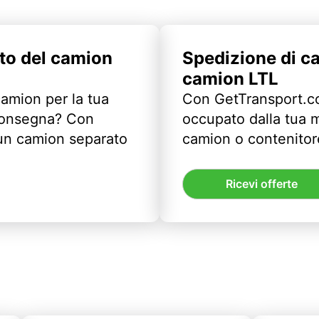
to del camion
Spedizione di c
camion LTL
camion per la tua
Con GetTransport.co
 consegna? Con
occupato dalla tua m
un camion separato
camion o contenitor
Ricevi offerte