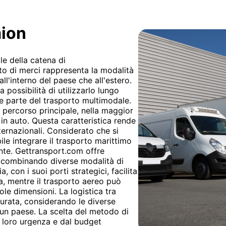
mion
le della catena di
to di merci rappresenta la modalità
l'interno del paese che all'estero.
 possibilità di utilizzarlo lungo
me parte del trasporto multimodale.
 percorso principale, nella maggior
 in auto. Questa caratteristica rende
nternazionali. Considerato che si
bile integrare il trasporto marittimo
ente. Gettransport.com offre
, combinando diverse modalità di
 con i suoi porti strategici, facilita
ia, mentre il trasporto aereo può
ole dimensioni. La logistica tra
curata, considerando le diverse
scun paese. La scelta del metodo di
a loro urgenza e dal budget