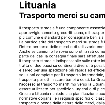
Lituania
Trasporto merci su ca
Il trasporto stradale è una componente essenzia
approvvigionamento greco-lithuana, e il traspor
più comune e standard per consegnare beni sia al
La particolarità del trasporto merci su strada è la
l'intero percorso delle merci o di utilizzarlo co
Anche se camion o ferrovie sono utilizzati come
parte dei casi la consegna finale sarà effettuata
il trasporto stradale indispensabile sulle rotte i
tratta di due paesi su continenti diversi, è possi
e aereo per una spedizione più rapida ed effici
soluzioni complete per il trasporto intermodale
trasporto per ottimizzare tempi e costi. La Grecia,
l'accesso al trasporto marittimo verso la Lituan
essere utilizzato per spedizioni urgenti o di picc
Grecia e Lituania richiede una pianificazione ac
normative doganali e i requisiti specifici di cia
trasporto dipende dalla natura delle merci, dall