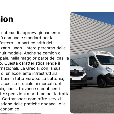
mion
lla catena di approvvigionamento
 più comune e standard per la
'estero. La particolarità del
zzarlo lungo l'intero percorso delle
 multimodale. Anche se camion o
pale, nella maggior parte dei casi la
. Questa caratteristica rende il
rnazionali. La Grecia, con la sua
di un'eccellente infrastruttura
 beni in tutta Europa. La Lettonia,
 accesso cruciale ai mercati del
ia, che si trovano su continenti
te: spedizioni marittime per la tratta
io. Gettransport.com offre servizi
estione delle pratiche doganali e la
 economico.