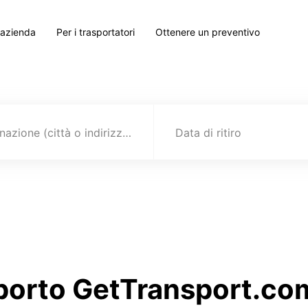
 azienda
Per i trasportatori
Ottenere un preventivo
Destinazione (città o indirizzo)
Data di ritiro
a
sporto GetTransport.com