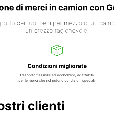
ione di merci in camion con
asporto dei tuoi beni per mezzo di un cami
un prezzo ragionevole.
Condizioni migliorate
Trasporto flessibile ed economico, adattabile 
per le merci che richiedono condizioni speciali.
stri clienti