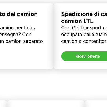
to del camion
Spedizione di c
camion LTL
camion per la tua
Con GetTransport.co
 consegna? Con
occupato dalla tua m
un camion separato
camion o contenitor
Ricevi offerte