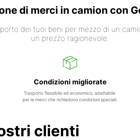
ione di merci in camion con
asporto dei tuoi beni per mezzo di un cami
un prezzo ragionevole.
Condizioni migliorate
Trasporto flessibile ed economico, adattabile 
per le merci che richiedono condizioni speciali.
stri clienti