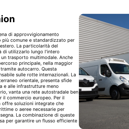
mion
atena di approvvigionamento
odo più comune e standardizzato per
estero. La particolarità del
 di utilizzarlo lungo l'intero
i un trasporto multimodale. Anche
ercorso principale, nella maggior
a tramite autocarro. Questa
sabile sulle rotte internazionali. La
terraneo orientale, presenta sfide
 e alle infrastrutture meno
rario, vanta una rete autostradale ben
er il commercio europeo. Per il
 offre soluzioni integrate che
rittime o aeree necessarie per
onsegna. La combinazione di queste
a per garantire un flusso efficiente