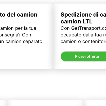
to del camion
Spedizione di c
camion LTL
camion per la tua
Con GetTransport.co
 consegna? Con
occupato dalla tua m
un camion separato
camion o contenitor
Ricevi offerte