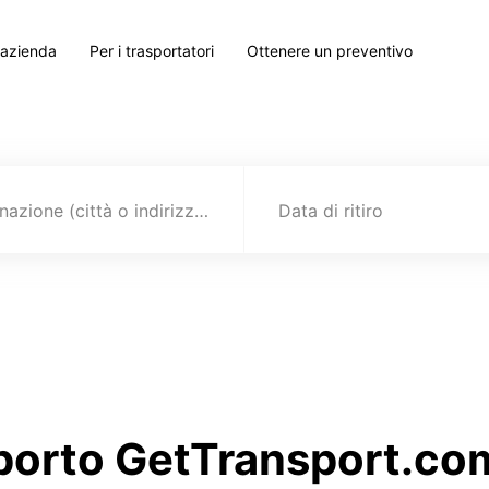
 azienda
Per i trasportatori
Ottenere un preventivo
Destinazione (città o indirizzo)
Data di ritiro
sporto GetTransport.com