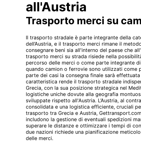
all'Austria
Trasporto merci su ca
Il trasporto stradale è parte integrante della c
dell’Austria, e il trasporto merci rimane il met
consegnare beni sia all'interno del paese che all'
trasporto merci su strada risiede nella possibilità
percorso delle merci o come parte integrante d
quando camion o ferrovie sono utilizzati come p
parte dei casi la consegna finale sarà effettuat
caratteristica rende il trasporto stradale indispen
Grecia, con la sua posizione strategica nel Medi
logistiche uniche dovute alla geografia montuosa
sviluppate rispetto all'Austria. L’Austria, al cont
consolidata e una logistica efficiente, cruciali p
trasporto tra Grecia e Austria, Gettransport.com
includono la gestione di eventuali spedizioni ma
superare le distanze e ottimizzare i tempi di c
due nazioni richiede una pianificazione meticolos
delle merci.