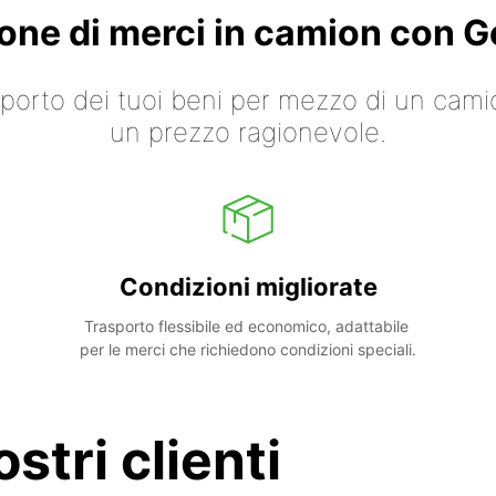
ione di merci in camion con
asporto dei tuoi beni per mezzo di un cami
un prezzo ragionevole.
Condizioni migliorate
Trasporto flessibile ed economico, adattabile 
per le merci che richiedono condizioni speciali.
stri clienti