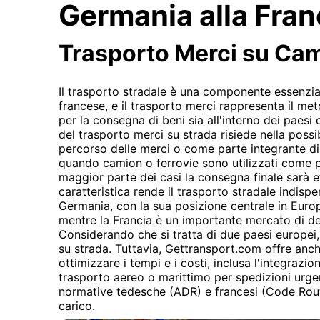
Germania alla Fran
Trasporto Merci su Ca
Il trasporto stradale è una componente essenzial
francese, e il trasporto merci rappresenta il m
per la consegna di beni sia all'interno dei paesi 
del trasporto merci su strada risiede nella possibi
percorso delle merci o come parte integrante d
quando camion o ferrovie sono utilizzati come p
maggior parte dei casi la consegna finale sarà e
caratteristica rende il trasporto stradale indispe
Germania, con la sua posizione centrale in Europ
mentre la Francia è un importante mercato di des
Considerando che si tratta di due paesi europei,
su strada. Tuttavia, Gettransport.com offre anc
ottimizzare i tempi e i costi, inclusa l'integrazion
trasporto aereo o marittimo per spedizioni urge
normative tedesche (ADR) e francesi (Code Routi
carico.