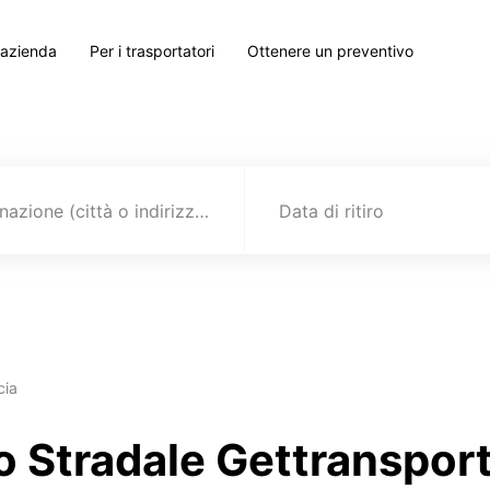
 azienda
Per i trasportatori
Ottenere un preventivo
Destinazione (città o indirizzo)
Data di ritiro
cia
to Stradale Gettranspor