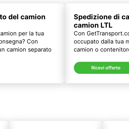
to del camion
Spedizione di c
camion LTL
camion per la tua
Con GetTransport.co
 consegna? Con
occupato dalla tua m
un camion separato
camion o contenitor
Ricevi offerte