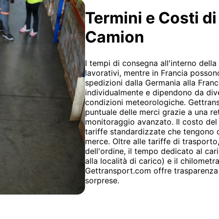
Termini e Costi d
Camion
I tempi di consegna all'interno dell
lavorativi, mentre in Francia possono
spedizioni dalla Germania alla Franci
individualmente e dipendono da divers
condizioni meteorologiche. Gettran
puntuale delle merci grazie a una ret
monitoraggio avanzato. Il costo del
tariffe standardizzate che tengono 
merce. Oltre alle tariffe di trasport
dell'ordine, il tempo dedicato al car
alla località di carico) e il chilometr
Gettransport.com offre trasparenza s
sorprese.