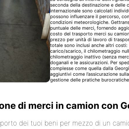
seconda della destinazione e delle co
internazionale sono calcolati indivi
possono influenzare il percorso, com
condizioni meteorologiche. Gettrans
puntuale delle merci, fornendo aggio
costo del trasporto merci su camion è
prezzo per unità di lavoro di trasport
totale sono inclusi anche altri costi: 
carico/scarico, il chilometraggio null
chilometraggio inattivo (senza merci 
doganali e le assicurazioni. Per spe
complesse come quella dalla Georgia 
aggiuntivi come l’assicurazione sul
gestione delle pratiche burocratiche
ione di merci in camion con
asporto dei tuoi beni per mezzo di un cami