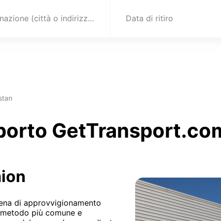
Destinazione (città o indirizzo)
Data di ritiro
stan
sporto GetTransport.co
mion
atena di approvvigionamento
 il metodo più comune e