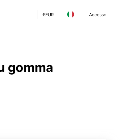
€
EUR
Accesso
 su gomma