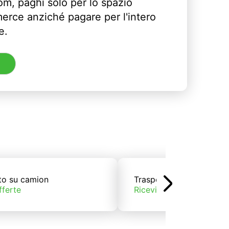
m, paghi solo per lo spazio
erce anziché pagare per l'intero
e.
to su camion
Trasporto su treno
fferte
Ricevi offerte