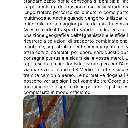
standardizzato per la consegna di beni sia all'in
La particolarità del trasporto merci su strada risi
lungo l'intero percorso delle merci o come parte
multimodale. Anche quando vengono utilizzati 
principale, nella maggior parte dei casi la conse
Questo rende il trasporto stradale indispensabile 
posizione geografica dell’Afghanistan e le sfide 
ricorrere a soluzioni di trasporto combinate che
marittime, soprattutto per le merci urgenti o di
offre servizi completi per coordinare queste op
consegna puntuale e sicura delle vostre merci. L
rappresenta un hub logistico strategico per l'Afg
via mare verso i porti del Medio Oriente e succ
tramite camion o aereo. Le normative doganali 
possono variare significativamente tra Georgia 
fondamentale disporre di un partner logistico e
complessità in modo efficiente.