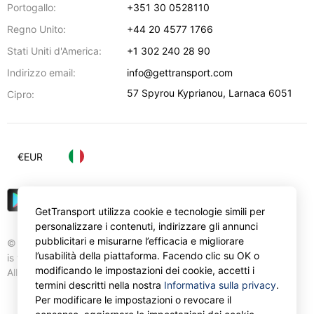
Portogallo:
+351 30 0528110
Regno Unito:
+44 20 4577 1766
Stati Uniti d'America:
+1 302 240 28 90
Indirizzo email:
info@gettransport.com
57 Spyrou Kyprianou
,
Larnaca
6051
Cipro:
€
EUR
GetTransport utilizza cookie e tecnologie simili per
personalizzare i contenuti, indirizzare gli annunci
pubblicitari e misurarne l’efficacia e migliorare
© Gettransport International Limited. GetTransport®
l’usabilità della piattaforma. Facendo clic su OK o
is trademark of Gettransport International Limited.
modificando le impostazioni dei cookie, accetti i
All rights reserved.
termini descritti nella nostra
Informativa sulla privacy
.
Per modificare le impostazioni o revocare il