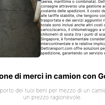
(aerea, marittima o combinata). Get
consegne attraverso una gestione ac
costante delle spedizioni. Il costo 
alle tariffe stabilite, che tengono c
trasportata e dei servizi aggiuntivi ri
totale sono inclusi anche altri costi
carico/scarico, il chilometraggio a v
chilometri di sosta (tra i punti di sc
Singapore, è fondamentale consider
intercontinentale e le relative implic
Gettransport.com offre soluzioni pe
spedizione, garantendo un servizio e
ione di merci in camion con
asporto dei tuoi beni per mezzo di un cami
un prezzo ragionevole.