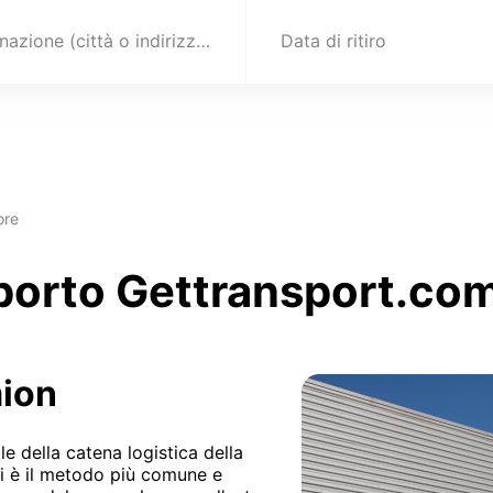
Destinazione (città o indirizzo)
Data di ritiro
ore
sporto Gettransport.com 
mion
e della catena logistica della
ci è il metodo più comune e