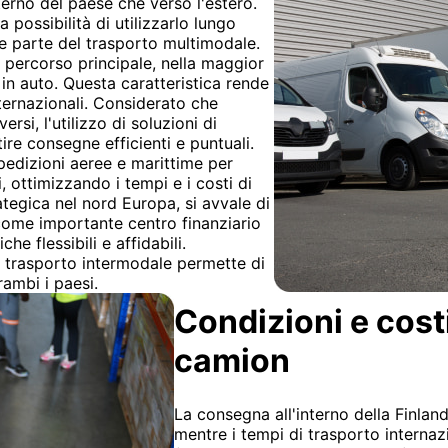
terno del paese che verso l'estero.
 possibilità di utilizzarlo lungo
me parte del trasporto multimodale.
 percorso principale, nella maggior
 in auto. Questa caratteristica rende
nternazionali. Considerato che
rsi, l'utilizzo di soluzioni di
re consegne efficienti e puntuali.
spedizioni aeree e marittime per
 ottimizzando i tempi e i costi di
ategica nel nord Europa, si avvale di
come importante centro finanziario
he flessibili e affidabili.
il trasporto intermodale permette di
rambi i paesi.
Condizioni e cost
camion
La consegna all'interno della Finland
mentre i tempi di trasporto internaz