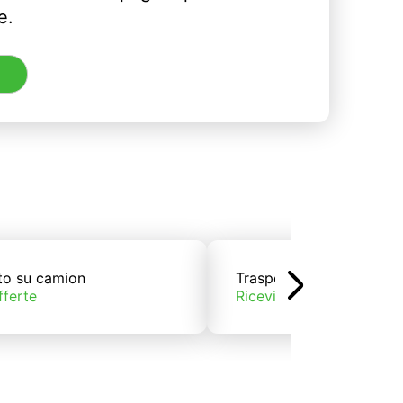
e.
to su camion
Trasporto su treno
fferte
Ricevi offerte