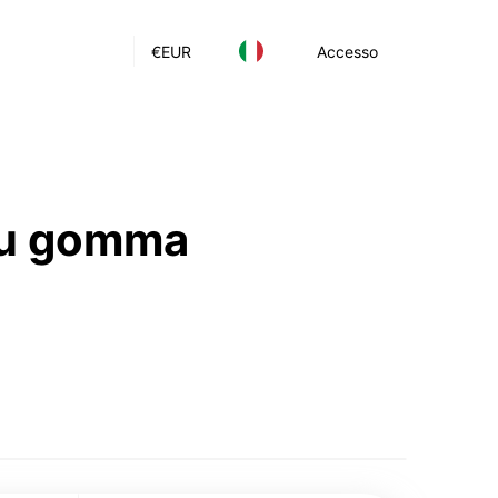
€
EUR
Accesso
 su gomma