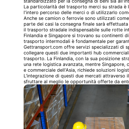
standardizzato per la consegna di beni sia all'in
La particolarità del trasporto merci su strada è la
l'intero percorso delle merci o di utilizzarlo co
Anche se camion o ferrovie sono utilizzati come
parte dei casi la consegna finale sarà effettuata
il trasporto stradale indispensabile sulle rotte i
Finlandia e Singapore si trovano su continenti dive
trasporto intermodali è fondamentale per garanti
Gettransport.com offre servizi specializzati di 
collegare questi due importanti hub commerciali,
trasporto. La Finlandia, con la sua posizione str
una rete logistica avanzata, mentre Singapore, 
e commerciale dell'Asia, richiede soluzioni logistic
L’integrazione di questi due mercati attraverso 
sfruttare al meglio le opportunità offerte da ent