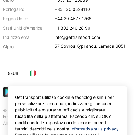
Portogallo:
+351 30 0528110
Regno Unito:
+44 20 4577 1766
Stati Uniti d'America:
+1 302 240 28 90
Indirizzo email:
info@gettransport.com
57 Spyrou Kyprianou
,
Larnaca
6051
Cipro:
€
EUR
GetTransport utilizza cookie e tecnologie simili per
personalizzare i contenuti, indirizzare gli annunci
pubblicitari e misurarne l’efficacia e migliorare
© Gettransport International Limited. GetTransport®
l’usabilità della piattaforma. Facendo clic su OK o
is trademark of Gettransport International Limited.
modificando le impostazioni dei cookie, accetti i
All rights reserved.
termini descritti nella nostra
Informativa sulla privacy
.