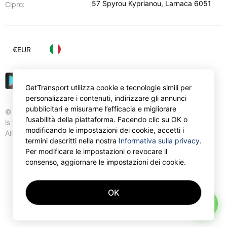
57 Spyrou Kyprianou
,
Larnaca
6051
Cipro:
€
EUR
GetTransport utilizza cookie e tecnologie simili per
personalizzare i contenuti, indirizzare gli annunci
pubblicitari e misurarne l’efficacia e migliorare
© Gettransport International Limited. GetTransport®
l’usabilità della piattaforma. Facendo clic su OK o
is trademark of Gettransport International Limited.
modificando le impostazioni dei cookie, accetti i
All rights reserved.
termini descritti nella nostra
Informativa sulla privacy
.
Per modificare le impostazioni o revocare il
consenso, aggiornare le impostazioni dei cookie.
OK
AI