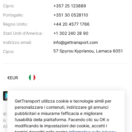
Cipro:
+357 25 123889
Portogallo:
+351 30 0528110
Regno Unito:
+44 20 4577 1766
Stati Uniti d'America:
+1 302 240 28 90
Indirizzo email:
info@gettransport.com
57 Spyrou Kyprianou
,
Larnaca
6051
Cipro:
€
EUR
GetTransport utilizza cookie e tecnologie simili per
personalizzare i contenuti, indirizzare gli annunci
pubblicitari e misurarne l’efficacia e migliorare
© Gettransport International Limited. GetTransport®
l’usabilità della piattaforma. Facendo clic su OK o
is trademark of Gettransport International Limited.
modificando le impostazioni dei cookie, accetti i
All rights reserved.
termini descritti nella nostra
Informativa sulla privacy
.