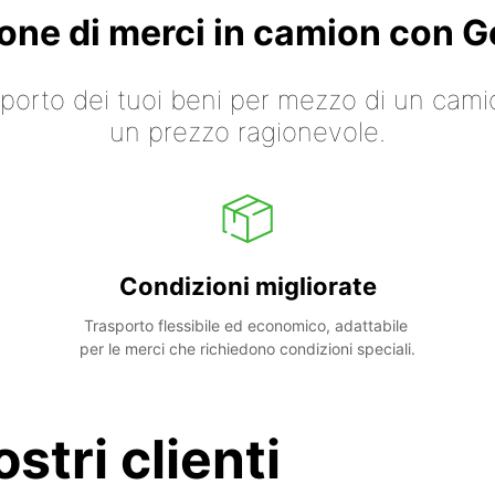
ione di merci in camion con
asporto dei tuoi beni per mezzo di un cami
un prezzo ragionevole.
Condizioni migliorate
Trasporto flessibile ed economico, adattabile 
per le merci che richiedono condizioni speciali.
stri clienti