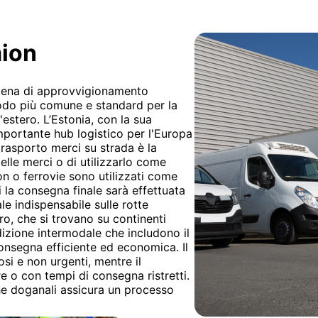
mion
catena di approvvigionamento
etodo più comune e standard per la
'estero. L’Estonia, con la sua
mportante hub logistico per l'Europa
 trasporto merci su strada è la
delle merci o di utilizzarlo come
n o ferrovie sono utilizzati come
 la consegna finale sarà effettuata
le indispensabile sulle rotte
ro, che si trovano su continenti
dizione intermodale che includono il
onsegna efficiente ed economica. Il
si e non urgenti, mentre il
e o con tempi di consegna ristretti.
che doganali assicura un processo