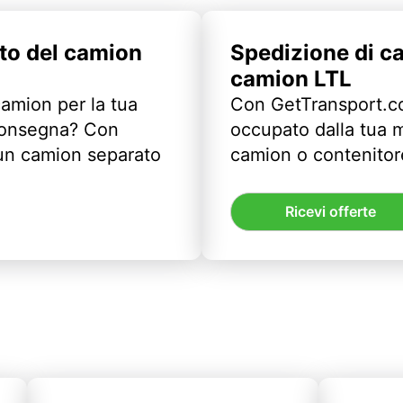
to del camion
Spedizione di c
camion LTL
camion per la tua
Con GetTransport.co
 consegna? Con
occupato dalla tua m
un camion separato
camion o contenitor
Ricevi offerte