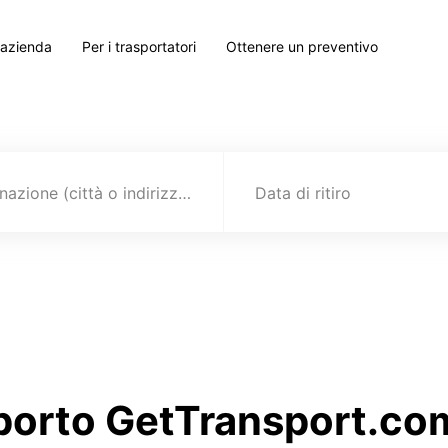
 azienda
Per i trasportatori
Ottenere un preventivo
Destinazione (città o indirizzo)
Data di ritiro
sporto GetTransport.com