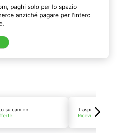
m, paghi solo per lo spazio
erce anziché pagare per l'intero
e.
to su camion
Trasporto su treno
fferte
Ricevi offerte