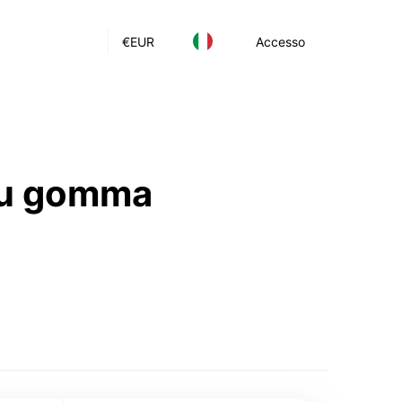
€
EUR
Accesso
 su gomma