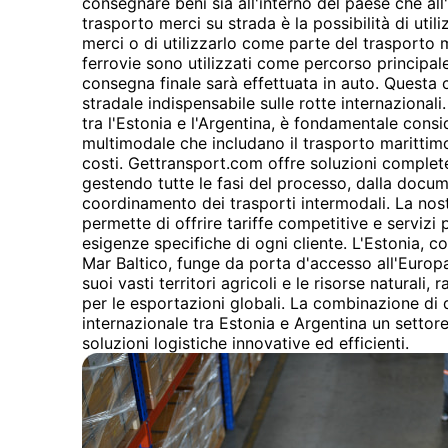
consegnare beni sia all'interno del paese che all'
trasporto merci su strada è la possibilità di utili
merci o di utilizzarlo come parte del trasporto
ferrovie sono utilizzati come percorso principale
consegna finale sarà effettuata in auto. Questa c
stradale indispensabile sulle rotte internazional
tra l'Estonia e l'Argentina, è fondamentale cons
multimodale che includano il trasporto marittimo
costi. Gettransport.com offre soluzioni complete 
gestendo tutte le fasi del processo, dalla docu
coordinamento dei trasporti intermodali. La nost
permette di offrire tariffe competitive e servizi 
esigenze specifiche di ogni cliente. L'Estonia, c
Mar Baltico, funge da porta d'accesso all'Europa 
suoi vasti territori agricoli e le risorse natural
per le esportazioni globali. La combinazione di 
internazionale tra Estonia e Argentina un settore
soluzioni logistiche innovative ed efficienti.