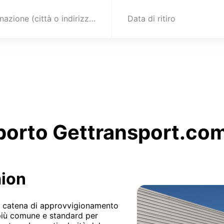
Destinazione (città o indirizzo)
Data di ritiro
sporto Gettransport.com
mion
lla catena di approvvigionamento
o più comune e standard per