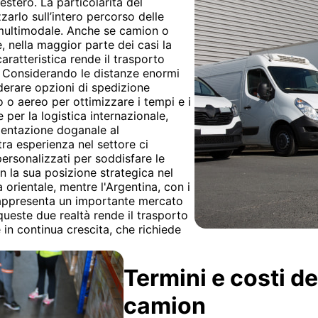
estero. La particolarità del
zzarlo sull’intero percorso delle
 multimodale. Anche se camion o
, nella maggior parte dei casi la
aratteristica rende il trasporto
i. Considerando le distanze enormi
iderare opzioni di spedizione
 o aereo per ottimizzare i tempi e i
per la logistica internazionale,
mentazione doganale al
ra esperienza nel settore ci
personalizzati per soddisfare le
on la sua posizione strategica nel
orientale, mentre l'Argentina, con i
i, rappresenta un importante mercato
queste due realtà rende il trasporto
 in continua crescita, che richiede
Termini e costi d
camion