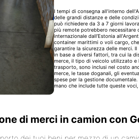
I tempi di consegna all'interno del
delle grandi distanze e delle condiz
può richiedere da 3 a 7 giorni lavora
più remote potrebbero necessitare d
internazionale dall’Estonia all'Argent
container marittimi o voli cargo, che
garantire la sicurezza delle merci. 
in base a diversi fattori, tra cui la 
merce, il tipo di veicolo utilizzato e 
trasporto, sono inclusi nel costo anc
merce, le tasse doganali, gli eventu
spese per la gestione documentale. 
mano che include tutte queste voci,
ione di merci in camion con
asporto dei tuoi beni per mezzo di un cami