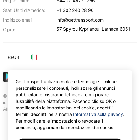
Regno Unito:
+44 20 4577 1766
Stati Uniti d'America:
+1 302 240 28 90
Indirizzo email:
info@gettransport.com
57 Spyrou Kyprianou
,
Larnaca
6051
Cipro:
€
EUR
GetTransport utilizza cookie e tecnologie simili per
personalizzare i contenuti, indirizzare gli annunci
pubblicitari e misurarne l’efficacia e migliorare
© Gettransport International Limited. GetTransport®
l’usabilità della piattaforma. Facendo clic su OK o
is trademark of Gettransport International Limited.
modificando le impostazioni dei cookie, accetti i
All rights reserved.
termini descritti nella nostra
Informativa sulla privacy
.
Per modificare le impostazioni o revocare il
consenso, aggiornare le impostazioni dei cookie.