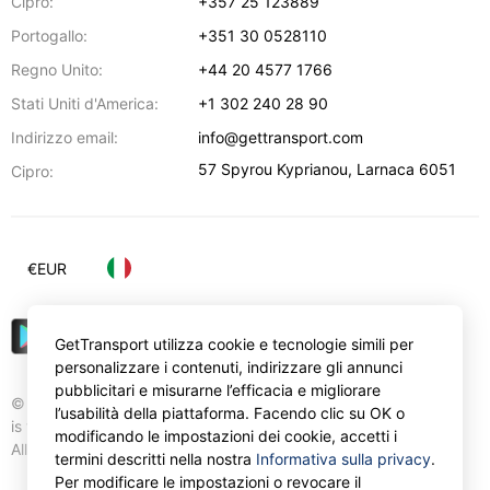
Cipro:
+357 25 123889
Portogallo:
+351 30 0528110
Regno Unito:
+44 20 4577 1766
Stati Uniti d'America:
+1 302 240 28 90
Indirizzo email:
info@gettransport.com
57 Spyrou Kyprianou
,
Larnaca
6051
Cipro:
€
EUR
GetTransport utilizza cookie e tecnologie simili per
personalizzare i contenuti, indirizzare gli annunci
pubblicitari e misurarne l’efficacia e migliorare
© Gettransport International Limited. GetTransport®
l’usabilità della piattaforma. Facendo clic su OK o
is trademark of Gettransport International Limited.
modificando le impostazioni dei cookie, accetti i
All rights reserved.
termini descritti nella nostra
Informativa sulla privacy
.
Per modificare le impostazioni o revocare il