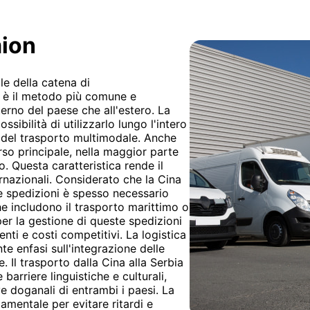
mion
le della catena di
i è il metodo più comune e
terno del paese che all'estero. La
ssibilità di utilizzarlo lungo l'intero
e del trasporto multimodale. Anche
so principale, nella maggior parte
o. Questa caratteristica rende il
ernazionali. Considerato che la Cina
 le spedizioni è spesso necessario
he includono il trasporto marittimo o
er la gestione di queste spedizioni
ti e costi competitivi. La logistica
e enfasi sull'integrazione delle
e. Il trasporto dalla Cina alla Serbia
barriere linguistiche e culturali,
e doganali di entrambi i paesi. La
mentale per evitare ritardi e