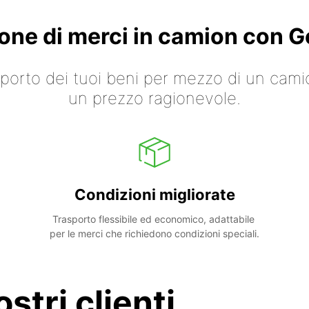
ione di merci in camion con
asporto dei tuoi beni per mezzo di un cami
un prezzo ragionevole.
Condizioni migliorate
Trasporto flessibile ed economico, adattabile 
per le merci che richiedono condizioni speciali.
stri clienti