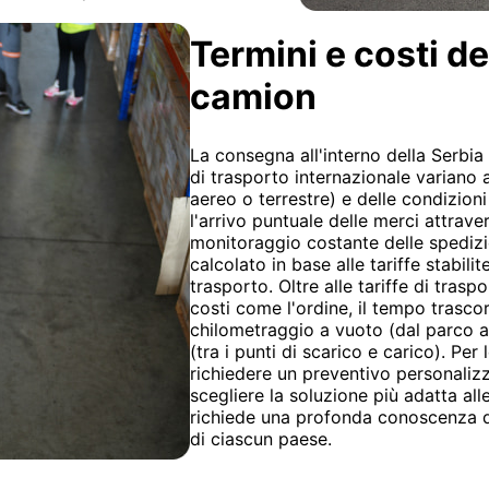
Termini e costi de
camion
La consegna all'interno della Serbia 
di trasporto internazionale variano 
aereo o terrestre) e delle condizio
l'arrivo puntuale delle merci attraver
monitoraggio costante delle spedizio
calcolato in base alle tariffe stabili
trasporto. Oltre alle tariffe di trasp
costi come l'ordine, il tempo trascor
chilometraggio a vuoto (dal parco all
(tra i punti di scarico e carico). Per 
richiedere un preventivo personalizza
scegliere la soluzione più adatta all
richiede una profonda conoscenza del
di ciascun paese.