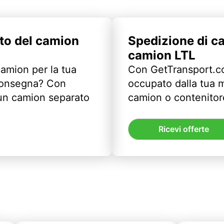
to del camion
Spedizione di c
camion LTL
camion per la tua
Con GetTransport.co
 consegna? Con
occupato dalla tua m
un camion separato
camion o contenitor
Ricevi offerte