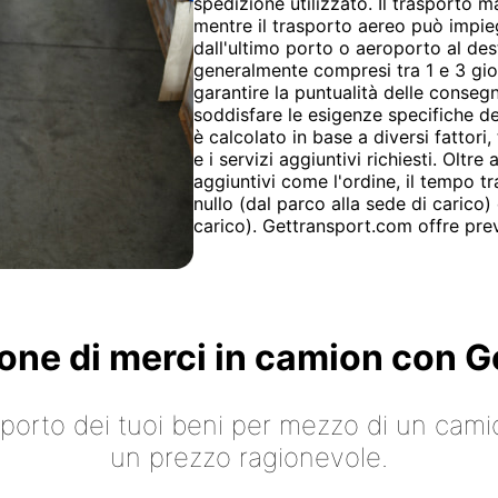
spedizione utilizzato. Il trasporto m
mentre il trasporto aereo può impieg
dall'ultimo porto o aeroporto al des
generalmente compresi tra 1 e 3 gio
garantire la puntualità delle conseg
soddisfare le esigenze specifiche dei
è calcolato in base a diversi fattori,
e i servizi aggiuntivi richiesti. Oltre 
aggiuntivi come l'ordine, il tempo t
nullo (dal parco alla sede di carico) 
carico). Gettransport.com offre preve
ione di merci in camion con
asporto dei tuoi beni per mezzo di un cami
un prezzo ragionevole.