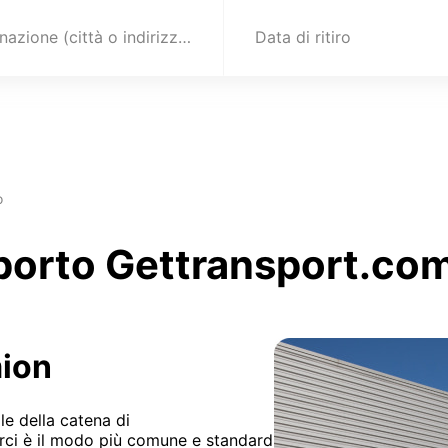
Destinazione (città o indirizzo)
Data di ritiro
o
sporto Gettransport.com 
mion
le della catena di
erci è il modo più comune e standard