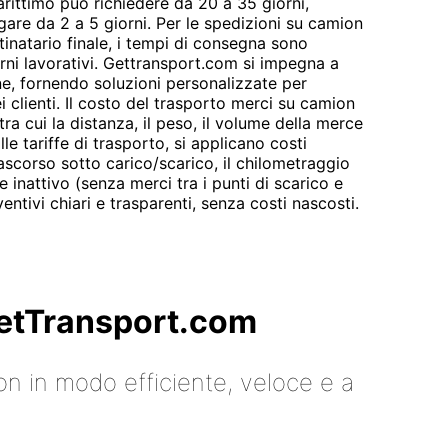
arittimo può richiedere da 20 a 35 giorni,
are da 2 a 5 giorni. Per le spedizioni su camion
tinatario finale, i tempi di consegna sono
rni lavorativi. Gettransport.com si impegna a
ne, fornendo soluzioni personalizzate per
 clienti. Il costo del trasporto merci su camion
 tra cui la distanza, il peso, il volume della merce
alle tariffe di trasporto, si applicano costi
rascorso sotto carico/scarico, il chilometraggio
e inattivo (senza merci tra i punti di scarico e
ntivi chiari e trasparenti, senza costi nascosti.
 GetTransport.com
on in modo efficiente, veloce e a