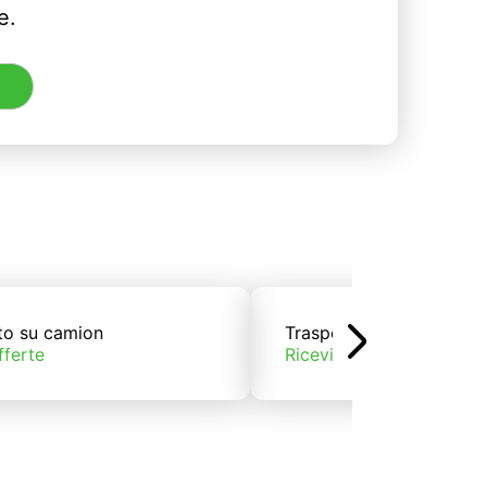
e.
to su camion
Trasporto su treno
fferte
Ricevi offerte