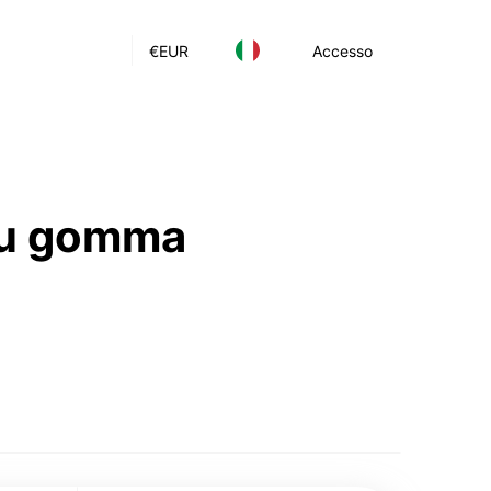
€
EUR
Accesso
 su gomma