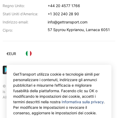
Regno Unito:
+44 20 4577 1766
Stati Uniti d'America:
+1 302 240 28 90
Indirizzo email:
info@gettransport.com
57 Spyrou Kyprianou
,
Larnaca
6051
Cipro:
€
EUR
GetTransport utilizza cookie e tecnologie simili per
personalizzare i contenuti, indirizzare gli annunci
pubblicitari e misurarne l’efficacia e migliorare
© Gettransport International Limited. GetTransport®
l’usabilità della piattaforma. Facendo clic su OK o
is trademark of Gettransport International Limited.
modificando le impostazioni dei cookie, accetti i
All rights reserved.
termini descritti nella nostra
Informativa sulla privacy
.
Per modificare le impostazioni o revocare il
consenso, aggiornare le impostazioni dei cookie.