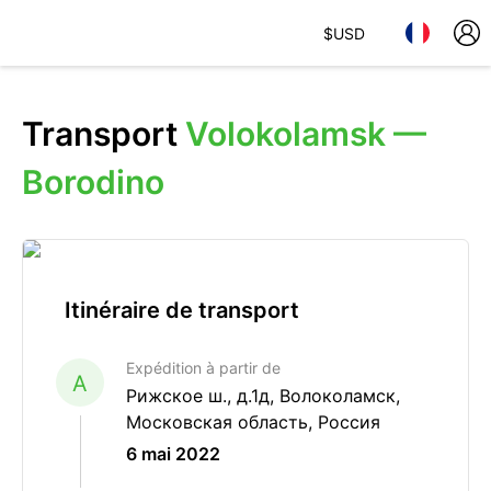
$
USD
Transport
Volokolamsk —
Borodino
Itinéraire de transport
Expédition à partir de
A
Рижское ш., д.1д, Волоколамск,
Московская область, Россия
6 mai 2022