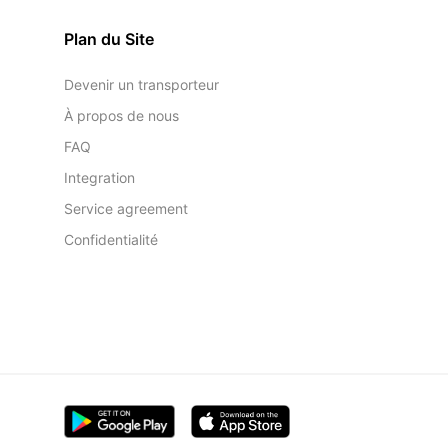
Plan du Site
Devenir un transporteur
À propos de nous
FAQ
Integration
Service agreement
Confidentialité