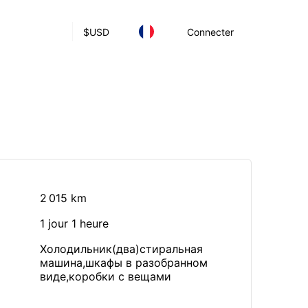
$
USD
Connecter
2 015 km
1 jour 1 heure
Холодильник(два)стиральная
машина,шкафы в разобранном
виде,коробки с вещами