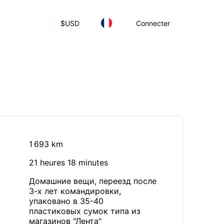
$
USD
Connecter
1 693 km
21 heures 18 minutes
Домашние вещи, переезд после
3-х лет командировки,
упаковано в 35-40
пластиковых сумок типа из
магазинов "Лента"