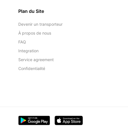
Plan du Site
Devenir un transporteur
À propos de nous
FAQ
Integration
Service agreement
Confidentialité