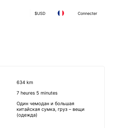
$
USD
Connecter
634 km
7 heures 5 minutes
Один чемодан и большая
китайская сумка, груз – вещи
(одежда)