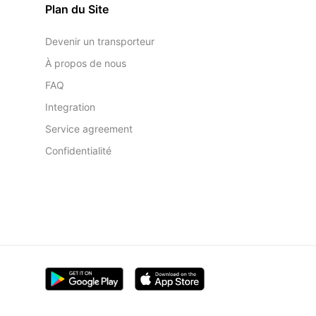
Plan du Site
Devenir un transporteur
À propos de nous
FAQ
Integration
Service agreement
Confidentialité