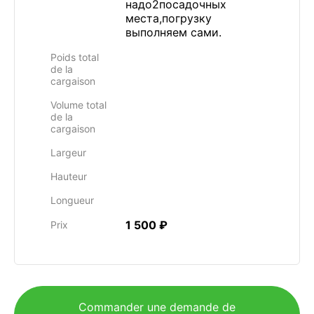
надо2посадочных
места,погрузку
выполняем сами.
Poids total
de la
cargaison
Volume total
de la
cargaison
Largeur
Hauteur
Longueur
1 500 ₽
Prix
Commander une demande de