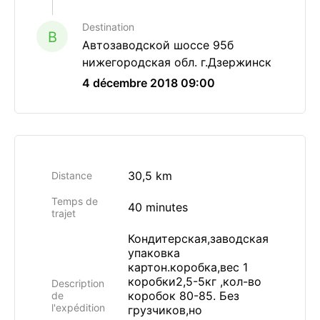
Destination
B
Автозаводской шоссе 95б
нижегородская обл. г.Дзержинск
4 décembre 2018 09:00
30,5 km
Distance
Temps de
40 minutes
trajet
Кондитерская,заводская
упаковка
картон.коробка,вес 1
коробки2,5-5кг ,кол-во
Description
коробок 80-85. Без
de
l'expédition
грузчиков,но