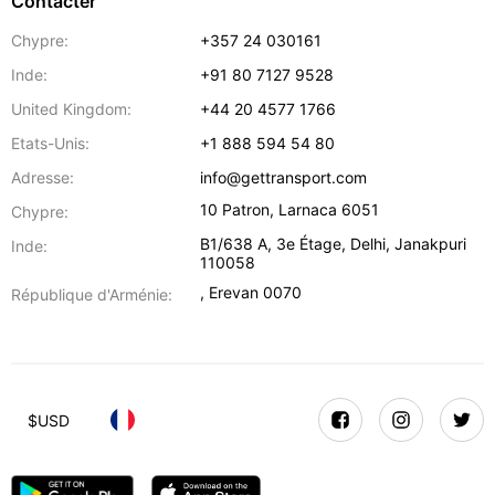
Contacter
Chypre:
+357 24 030161
Inde:
+91 80 7127 9528
United Kingdom:
+44 20 4577 1766
Etats-Unis:
+1 888 594 54 80
Adresse:
info@gettransport.com
10 Patron
,
Larnaca
6051
Chypre:
B1/638 A, 3e Étage
,
Delhi
,
Janakpuri
Inde:
110058
,
Erevan
0070
République d'Arménie:
$
USD