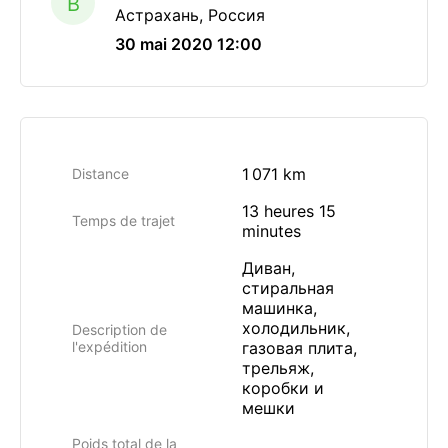
B
Астрахань, Россия
30 mai 2020 12:00
1 071 km
Distance
13 heures 15
Temps de trajet
minutes
Диван,
стиральная
машинка,
холодильник,
Description de
l'expédition
газовая плита,
трельяж,
коробки и
мешки
Poids total de la