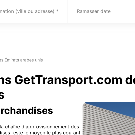
nation (ville ou adresse)
Ramasser date
es Émirats arabes unis
ns GetTransport.com d
s
archandises
e la chaîne d'approvisionnement des
dises reste le moyen le plus courant