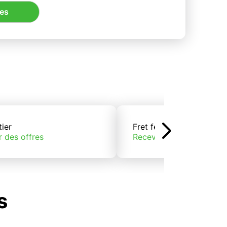
res
tier
Fret ferroviaire
r des offres
Recevoir des offres
s