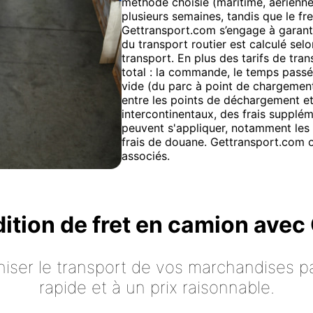
méthode choisie (maritime, aérienne 
plusieurs semaines, tandis que le fr
Gettransport.com s’engage à garanti
du transport routier est calculé selon
transport. En plus des tarifs de tran
total : la commande, le temps pass
vide (du parc à point de chargement
entre les points de déchargement e
intercontinentaux, des frais supplém
peuvent s'appliquer, notamment les t
frais de douane. Gettransport.com o
associés.
dition de fret en camion ave
iser le transport de vos marchandises p
rapide et à un prix raisonnable.