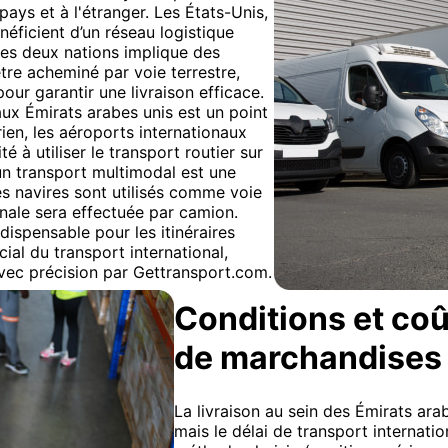
 pays et à l'étranger. Les États-Unis,
éficient d’un réseau logistique
les deux nations implique des
tre acheminé par voie terrestre,
ur garantir une livraison efficace.
aux Émirats arabes unis est un point
rien, les aéroports internationaux
 à utiliser le transport routier sur
un transport multimodal est une
les navires sont utilisés comme voie
finale sera effectuée par camion.
ndispensable pour les itinéraires
al du transport international,
avec précision par Gettransport.com.
Conditions et coû
de marchandises
La livraison au sein des Émirats ara
mais le délai de transport internati