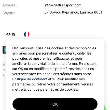
Adresse:
info@gettransport.com
57 Spyrou Kyprianou
,
Larnaca
6051
Chypre:
€
EUR
GetTransport utilise des cookies et des technologies
similaires pour personnaliser le contenu, cibler les
publicités et mesurer leur efficacité, et pour
améliorer la convivialité de la plateforme. En cliquant
© Gettransport International Limited. GetTransport®
sur OK ou en modifiant les paramètres des cookies,
is trademark of Gettransport International Limited.
vous acceptez les conditions décrites dans notre
All rights reserved.
Politique de confidentialité
. Pour modifier vos
paramètres ou retirer votre consentement, veuillez
mettre à jour vos paramètres de cookies.
OK
AI