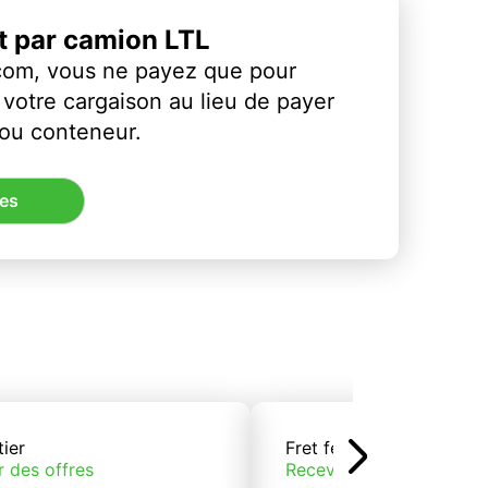
et par camion LTL
com, vous ne payez que pour
votre cargaison au lieu de payer
 ou conteneur.
res
tier
Fret ferroviaire
r des offres
Recevoir des offres