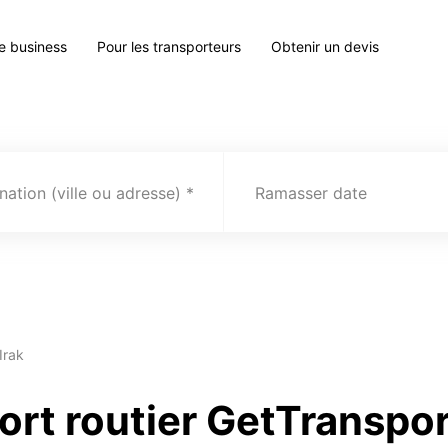
le business
Pour les transporteurs
Obtenir un devis
nation (ville ou adresse)
Ramasser date
Irak
ort routier GetTranspo