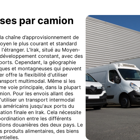
ises par camion
e la chaîne d’approvisionnement de
moyen le plus courant et standard
 l'étranger. L'Irak, situé au Moyen-
en développement constant, avec des
et ports. Cependant, la géographie
iques et montagneuses qui peuvent
 offre la flexibilité d'utiliser
transport multimodal. Même si les
e voie principale, dans la plupart
mion. Pour les envois allant des
d'utiliser un transport intermodal
ts américains jusqu'aux ports du
ation finale en Irak. Cela nécessite
ordination entre les différents
tions douanières des deux pays. Le
s produits alimentaires, des biens
tielles.