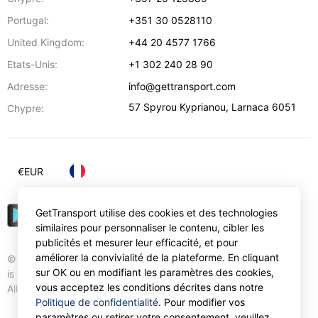
Portugal:
+351 30 0528110
United Kingdom:
+44 20 4577 1766
Etats-Unis:
+1 302 240 28 90
Adresse:
info@gettransport.com
57 Spyrou Kyprianou
,
Larnaca
6051
Chypre:
€
EUR
GetTransport utilise des cookies et des technologies
similaires pour personnaliser le contenu, cibler les
publicités et mesurer leur efficacité, et pour
améliorer la convivialité de la plateforme. En cliquant
© Gettransport International Limited. GetTransport®
sur OK ou en modifiant les paramètres des cookies,
is trademark of Gettransport International Limited.
vous acceptez les conditions décrites dans notre
All rights reserved.
Politique de confidentialité
. Pour modifier vos
paramètres ou retirer votre consentement, veuillez