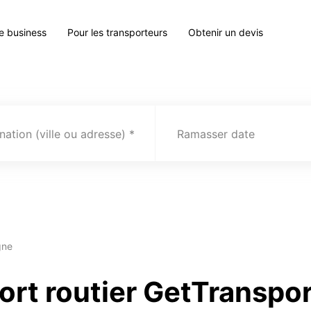
le business
Pour les transporteurs
Obtenir un devis
nation (ville ou adresse)
Ramasser date
gne
ort routier GetTranspo