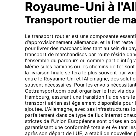
Royaume-Uni à l'A
Transport routier de m
Le transport routier est une composante essentie
d’approvisionnement allemande, et le fret reste 
pour livrer des marchandises tant au sein du pays
transport de marchandises par route réside dans 
l'ensemble du parcours ou comme partie intégra
Même si les camions ou les chemins de fer sont u
la livraison finale se fera le plus souvent par voi
entre le Royaume-Uni et l’Allemagne, des soluti
souvent nécessaires. Pour les envois nécessitant
Gettransport.com peut organiser le fret via des
Hambourg, assurant une transition fluide vers le
transport aérien est également disponible pour l
ajoutée. L'Allemagne, avec ses infrastructures l
parfaitement dans ce type de flux internationau
strictes de l'Union Européenne sont prises en c
garantissant une conformité totale et évitant l
après son départ de l'UE, a établi de nouvelles