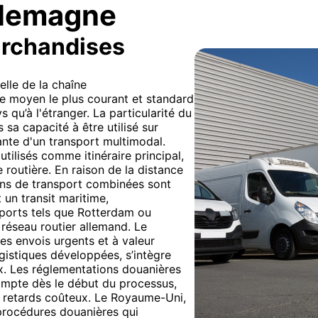
llemagne
archandises
lle de la chaîne
le moyen le plus courant et standard
 qu’à l'étranger. La particularité du
sa capacité à être utilisé sur
nte d'un transport multimodal.
tilisés comme itinéraire principal,
e routière. En raison de la distance
ons de transport combinées sont
 un transit maritime,
 ports tels que Rotterdam ou
 réseau routier allemand. Le
es envois urgents et à valeur
ogistiques développées, s’intègre
x. Les réglementations douanières
ompte dès le début du processus,
es retards coûteux. Le Royaume-Uni,
 procédures douanières qui